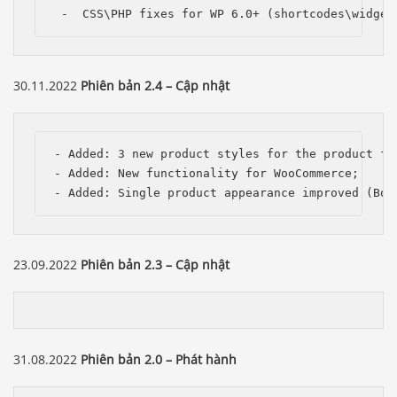
 -  CSS\PHP fixes for WP 6.0+ (shortcodes\widget
30.11.2022
Phiên bản 2.4 – Cập nhật
- Added: 3 new product styles for the product fee
- Added: New functionality for WooCommerce;

- Added: Single product appearance improved (Boo
23.09.2022
Phiên bản 2.3 – Cập nhật
Báo giá & Đặt hàng:
31.08.2022
Phiên bản 2.0 – Phát hành
0903.976.769