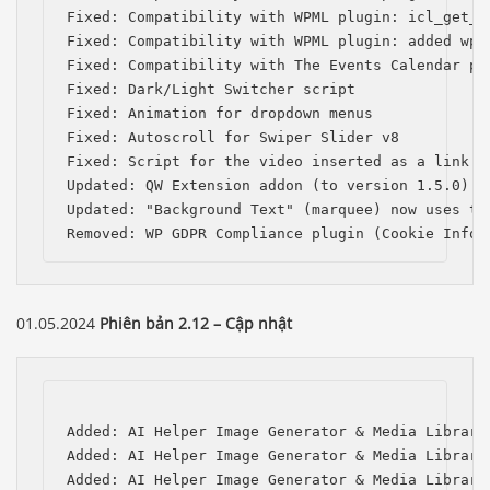
Fixed: Compatibility with WPML plugin: icl_get_l
Fixed: Compatibility with WPML plugin: added wpml
Fixed: Compatibility with The Events Calendar pl
Fixed: Dark/Light Switcher script

Fixed: Animation for dropdown menus

Fixed: Autoscroll for Swiper Slider v8

Fixed: Script for the video inserted as a link in
Updated: QW Extension addon (to version 1.5.0)

Updated: "Background Text" (marquee) now uses the
Removed: WP GDPR Compliance plugin (Cookie Infor
01.05.2024
Phiên bản 2.12 – Cập nhật
Added: AI Helper Image Generator & Media Library
Added: AI Helper Image Generator & Media Library
Added: AI Helper Image Generator & Media Library