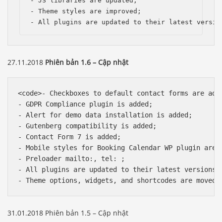
- JS libraries are updated;

- Theme styles are improved;

- All plugins are updated to their latest versio
27.11.2018
Phiên bản 1.6 – Cập nhật
<code>- Checkboxes to default contact forms are adde
- GDPR Compliance plugin is added;

- Alert for demo data installation is added;

- Gutenberg compatibility is added;

- Contact Form 7 is added;

- Mobile styles for Booking Calendar WP plugin are f
- Preloader mailto:, tel: ;

- All plugins are updated to their latest versions;

- Theme options, widgets, and shortcodes are moved 
31.01.2018 Phiên bản 1.5 – Cập nhật