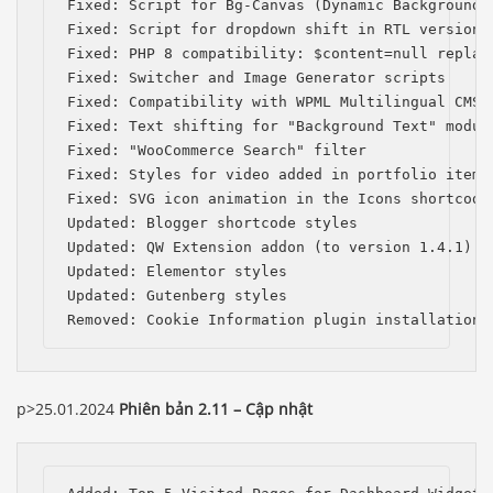
Fixed: Script for Bg-Canvas (Dynamic Background) 
Fixed: Script for dropdown shift in RTL version

Fixed: PHP 8 compatibility: $content=null replace
Fixed: Switcher and Image Generator scripts

Fixed: Compatibility with WPML Multilingual CMS (
Fixed: Text shifting for "Background Text" module
Fixed: "WooCommerce Search" filter

Fixed: Styles for video added in portfolio items

Fixed: SVG icon animation in the Icons shortcode

Updated: Blogger shortcode styles

Updated: QW Extension addon (to version 1.4.1)

Updated: Elementor styles

Updated: Gutenberg styles

Removed: Cookie Information plugin installation 
p>25.01.2024
Phiên bản 2.11 – Cập nhật