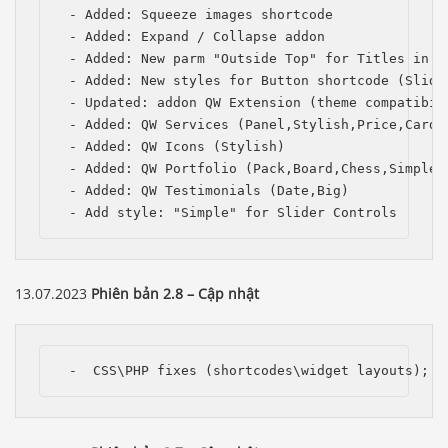
 - Added: Squeeze images shortcode

 - Added: Expand / Collapse addon

 - Added: New parm "Outside Top" for Titles in th
 - Added: New styles for Button shortcode (Slide,
 - Updated: addon QW Extension (theme compatibili
 - Added: QW Services (Panel,Stylish,Price,Card,P
 - Added: QW Icons (Stylish)

 - Added: QW Portfolio (Pack,Board,Chess,Simple,C
 - Added: QW Testimonials (Date,Big)

 - Add style: "Simple" for Slider Controls
13.07.2023
Phiên bản 2.8 – Cập nhật
 -  CSS\PHP fixes (shortcodes\widget layouts);