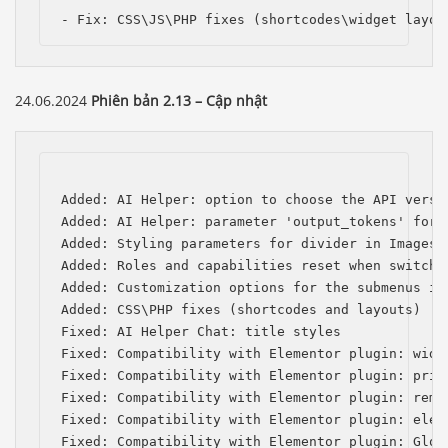
- Fix: CSS\JS\PHP fixes (shortcodes\widget layou
24.06.2024
Phiên bản 2.13 – Cập nhật
Added: AI Helper: option to choose the API versio
Added: AI Helper: parameter 'output_tokens' for t
Added: Styling parameters for divider in Images C
Added: Roles and capabilities reset when switchin
Added: Customization options for the submenus in 
Added: CSS\PHP fixes (shortcodes and layouts)

Fixed: AI Helper Chat: title styles

Fixed: Compatibility with Elementor plugin: widg
Fixed: Compatibility with Elementor plugin: prio
Fixed: Compatibility with Elementor plugin: remo
Fixed: Compatibility with Elementor plugin: elem
Fixed: Compatibility with Elementor plugin: Globa