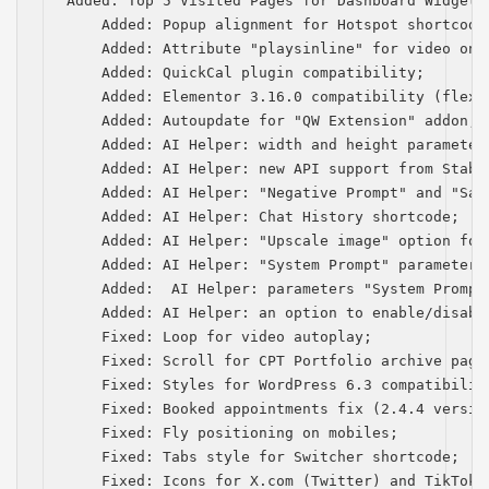
Added: Top 5 Visited Pages for Dashboard Widget;

    Added: Popup alignment for Hotspot shortcode;
    Added: Attribute "playsinline" for video on i
    Added: QuickCal plugin compatibility;

    Added: Elementor 3.16.0 compatibility (flexbo
    Added: Autoupdate for "QW Extension" addon;

    Added: AI Helper: width and height parameters
    Added: AI Helper: new API support from Stabil
    Added: AI Helper: "Negative Prompt" and "Saf
    Added: AI Helper: Chat History shortcode;

    Added: AI Helper: "Upscale image" option for
    Added: AI Helper: "System Prompt" parameter 
    Added:  AI Helper: рarameters "System Prompt
    Added: AI Helper: an option to enable/disabl
    Fixed: Loop for video autoplay;

    Fixed: Scroll for CPT Portfolio archive page 
    Fixed: Styles for WordPress 6.3 compatibility
    Fixed: Booked appointments fix (2.4.4 version
    Fixed: Fly positioning on mobiles;

    Fixed: Tabs style for Switcher shortcode;

    Fixed: Icons for Х.com (Twitter) and TikTok;
