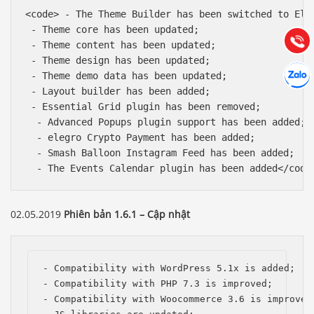
Hướng dẫn & Hỗ trợ:
<code> - The Theme Builder has been switched to Elem
(028) 22.166.144
 - Theme сore has been updated;

Tư vấn
Gọi cho
 - Theme content has been updated;

 - Theme design has been updated;

Hợp tác
Chát cù
 - Theme demo data has been updated; 

 - Layout builder has been added;

 - Essential Grid plugin has been removed;

  - Advanced Popups plugin support has been added;

  - elegro Crypto Payment has been added;

  - Smash Balloon Instagram Feed has been added;

  - The Events Calendar plugin has been added</code
02.05.2019
Phiên bản 1.6.1 – Cập nhật
- Compatibility with WordPress 5.1x is added; 

- Compatibility with PHP 7.3 is improved;

- Compatibility with Woocommerce 3.6 is improved;