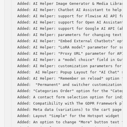
Added: AI Helper Image Generator & Media Library
Added: AI Helper: Chatbot AI Assistant to help w
Added: AI Helper: support for Flowise AI API for 
Added: AI Helper: support for Open AI Assistants 
Added: AI Helper: support for Google AI API (aka 
Added: AI Helper: parameters for changing text a
Added: AI Helper: "Embed External Chatbots" optio
Added: AI Helper: "LoRA model" parameter for subm
Added: AI Helper: "Proxy URL" parameter for API 
Added: AI Helper: a "model choice" field in Gute
Added: AI Helper: customization parameters for s
Added:  AI Helper: Popup Layout for "AI Chat" sho
Added: AI Helper: "Remember on reload" option for
Added:  "Permanent" and switcher customization p
Added: "Categories Order" option for the "Categor
Added: A contact form selection option for indiv
Added: Compatibility with The GDPR Framework plug
Added: Meta data (variations) to the cart page  

Added: Layout "Simple" for the Hotspot widget

Added: An option to change "More" button text for