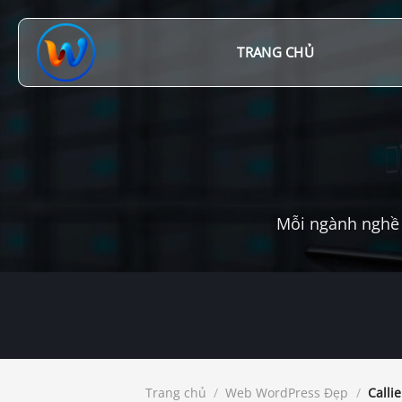
Chuyển
đến
nội
TRANG CHỦ
dung
Mỗi ngành nghề 
Trang chủ
/
Web WordPress Đẹp
/
Callie