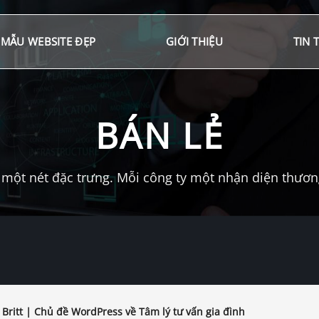
MẪU WEBSITE ĐẸP
GIỚI THIỆU
TIN 
BÁN LẺ
một nét đặc trưng. Mỗi công ty một nhận diện thương 
 Britt | Chủ đề WordPress về Tâm lý tư vấn gia đình