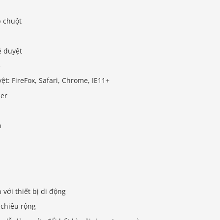
p chuột
ê duyệt
3
ệt: FireFox, Safari, Chrome, IE11+
der
h
 với thiết bị di động
 chiều rộng