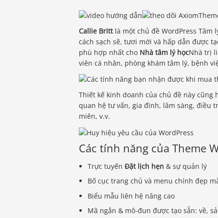
Callie Britt
là một chủ đề WordPress Tâm lý 
cách sạch sẽ, tươi mới và hấp dẫn được t
phù hợp nhất cho
Nhà tâm lý học
Nhà trị l
viên cá nhân, phòng khám tâm lý, bệnh viện
Thiết kế kinh doanh của chủ đề này cũng h
quan hệ tư vấn, gia đình, lâm sàng, điều t
miên, v.v.
Các tính năng của Theme W
Trực tuyến
Đặt lịch hẹn
& sự quản lý
Bố cục trang chủ và menu chính đẹp m
Biểu mẫu liên hệ nâng cao
Mã ngắn & mô-đun được tạo sẵn: về, sả