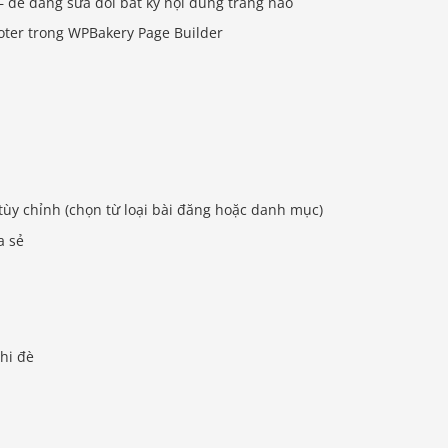
– dễ dàng sửa đổi bất kỳ nội dung trang nào
oter trong WPBakery Page Builder
tùy chỉnh (chọn từ loại bài đăng hoặc danh mục)
a sẻ
ghi đè