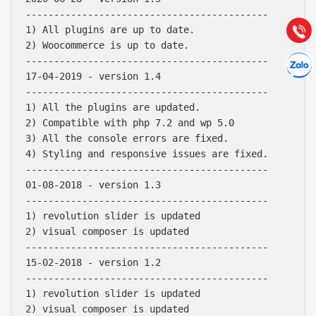
(028) 22.166.144
-------------------------------------------

Tư vấn
Gọi cho
1) All plugins are up to date.

2) Woocommerce is up to date.

Hợp tác
-------------------------------------------

Chát cù
17-04-2019 - version 1.4

-------------------------------------------

1) All the plugins are updated.

2) Compatible with php 7.2 and wp 5.0

3) All the console errors are fixed.

4) Styling and responsive issues are fixed.

-------------------------------------------

01-08-2018 - version 1.3

-------------------------------------------

1) revolution slider is updated

2) visual composer is updated

-------------------------------------------

15-02-2018 - version 1.2

-------------------------------------------

1) revolution slider is updated

2) visual composer is updated
