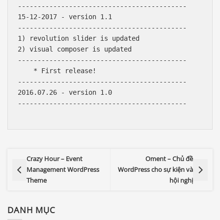
-------------------------------------------

15-12-2017 - version 1.1

-------------------------------------------

1) revolution slider is updated

2) visual composer is updated

-------------------------------------------

    * First release!

-------------------------------------------

2016.07.26 - version 1.0

-------------------------------------------

Crazy Hour – Event
Oment – Chủ đề
Management WordPress
WordPress cho sự kiện và
Theme
hội nghị
DANH MỤC