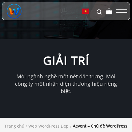
Chuyển
đến
▼
nội
dung
GIẢI TRÍ
Mỗi ngành nghề một nét đặc trưng. Mỗi
công ty một nhận diện thương hiệu riêng
biệt.
Trang chủ
/
Web WordPress Đẹp
/
Aevent – Chủ đề WordPress ch