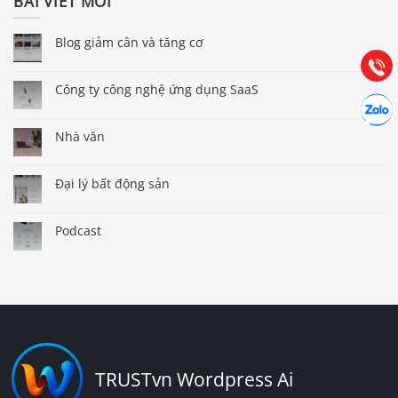
BÀI VIẾT MỚI
Hướng dẫn & Hỗ trợ:
Blog giảm cân và tăng cơ
(028) 22.166.144
Tư vấn
Gọi cho
Công ty công nghệ ứng dụng SaaS
Hợp tác
Chát cù
Nhà văn
Đại lý bất động sản
Podcast
TRUSTvn Wordpress Ai