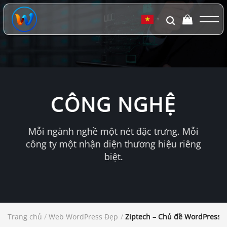
Chuyển
đến
▼
nội
dung
CÔNG NGHỆ
Mỗi ngành nghề một nét đặc trưng. Mỗi
công ty một nhận diện thương hiệu riêng
biệt.
Trang chủ
/
Web WordPress Đẹp
/
Ziptech – Chủ đề WordPress 