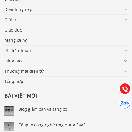
Doanh nghiệp
Giải trí
Giáo dục
Mạng xã hội
Phi lợi nhuận
Báo giá & Đặt hàng:
0903.976.769
Sáng tạo
Thương mại điện tử
Hướng dẫn & Hỗ trợ:
Tổng hợp
(028) 22.166.144
Tư vấn
Gọi cho
BÀI VIẾT MỚI
Hợp tác
Chát cù
Blog giảm cân và tăng cơ
Công ty công nghệ ứng dụng SaaS