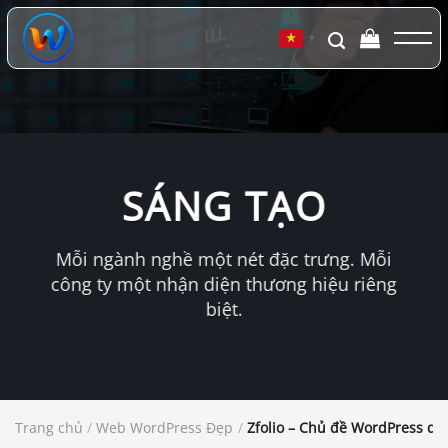
Chuyển
đến
▼
nội
dung
SÁNG TẠO
Mỗi ngành nghề một nét đặc trưng. Mỗi
công ty một nhận diện thương hiệu riêng
biệt.
Trang chủ
/
Web WordPress Đẹp
/
Zfolio – Chủ đề WordPress d