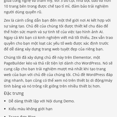
giữa công nghệ và thẩm mỹ, với 3 bố cục nhà độc đáo và hơn
10 trang bên trong được chế tạo tỉ mỉ, đảm bảo trải nghiệm
người dùng quyến rũ.
Zex là cánh cổng dẫn bạn đến một thế giới nơi AI kết hợp với
sự sáng tạo. Chủ đề của chúng tôi được thiết kế chu đáo để
thể hiện sức mạnh và sự tinh tế của việc tạo hình ảnh AI.
Ngay cả khi bạn có kinh nghiệm viết mã tối thiểu, Zex vẫn trao
quyền cho bạn một loạt các yếu tố web được xác định trước
để dễ dàng xây dựng trang web tuyệt đẹp của riêng bạn.
Chúng tôi đã xây dựng chủ đề này trên Elementor, một
PageBuilder kéo và thả rất tiện lợi dành cho WordPress. Nó sẽ
cung cấp cho bạn trải nghiệm mượt mà nhất khi tạo trang
web của bạn với chủ đề của chúng tôi. Chủ đề WordPress đáp
ứng nhanh, bạn cũng có thể xem nó trên thiết bị di động/máy
tính bảng và nó trông rất giống trên nhiều thiết bị hơn.
Đặc trưng
Dễ dàng thiết lập với Nội dung Demo.
Kiểu màu không giới hạn
Trang đơn Blog