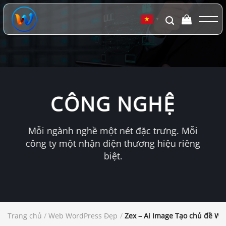
Chuyển
đến
▼
nội
dung
CÔNG NGHỆ
Mỗi ngành nghề một nét đặc trưng. Mỗi
công ty một nhận diện thương hiệu riêng
biệt.
Trang chủ
/
Web WordPress Đẹp
/
Zex – Ai Image Tạo chủ đề Wo