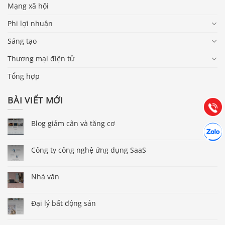
Mạng xã hội
Phi lợi nhuận
Sáng tạo
Báo giá & Đặt hàng:
0903.976.769
Thương mại điện tử
Tổng hợp
Hướng dẫn & Hỗ trợ:
(028) 22.166.144
BÀI VIẾT MỚI
Tư vấn
Gọi cho
Blog giảm cân và tăng cơ
Hợp tác
Chát cù
Công ty công nghệ ứng dụng SaaS
Nhà văn
Đại lý bất động sản