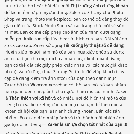
lưu trữ của họ hoặc bắt đầu một
Thị trường ảnh chứng khoán
để kiếm tiền từ phí người dùng. Zaker có 5 trang chủ Photo
Shop và trang Photo Marketplace, bạn có thể dễ dàng thay đổi
giao diện của Stock Photo Shop và các trang chủ mới sẽ sớm
ra mắt. Bạn có thể cấp phép cho ảnh của mình dưới dạng
miễn phí hoặc cao cấp
tùy theo sở thích của bạn. Đối với ảnh
stock cao cấp, Zaker sử dụng
Tải xuống kỹ thuật số dễ dàng
Plugin giúp người hâm mộ của bạn mua giấy phép sử dụng
ảnh của bạn cho mục đích cá nhân hoặc kinh doanh (vâng,
bạn có thể đặt các giấy phép khác nhau với các mức giá khác
nhau). Và nó cũng chứa 2 trang Portfolio để giúp khách truy
cập dễ dàng kiểm tra ảnh stock của bạn theo danh mục.
Zaker hỗ trợ
Woocommerce
bạn có thể bán một số sản phẩm
liên quan đến nhiếp ảnh cho người hâm mộ của mình. Zaker
là
Thân thiện với xã hội
và có nhiều nơi để hiển thị mô tả của
riêng bạn và liên kết người hâm mộ của bạn để theo dõi tài
khoản xã hội của bạn. Bán ảnh chứng khoán, Bán các sản
phẩm liên quan đến nhiếp ảnh và trở thành một nhiếp ảnh
gia tự do nổi tiếng —
Zaker là sự lựa chọn tốt nhất của bạn !!!
Bây giờ bạn cũng có thể bắt đầu một
Thị trường nhiếp ảnh