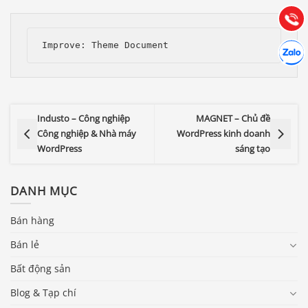
(028) 22.166.144
Tư vấn
Gọi cho
Hợp tác
Chát cù
Industo – Công nghiệp
MAGNET – Chủ đề
Công nghiệp & Nhà máy
WordPress kinh doanh
WordPress
sáng tạo
DANH MỤC
Bán hàng
Bán lẻ
Bất động sản
Blog & Tạp chí