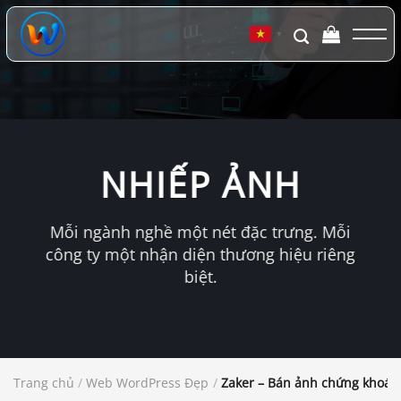
Chuyển
đến
▼
nội
dung
NHIẾP ẢNH
Mỗi ngành nghề một nét đặc trưng. Mỗi
công ty một nhận diện thương hiệu riêng
biệt.
Trang chủ
/
Web WordPress Đẹp
/
Zaker – Bán ảnh chứng khoán