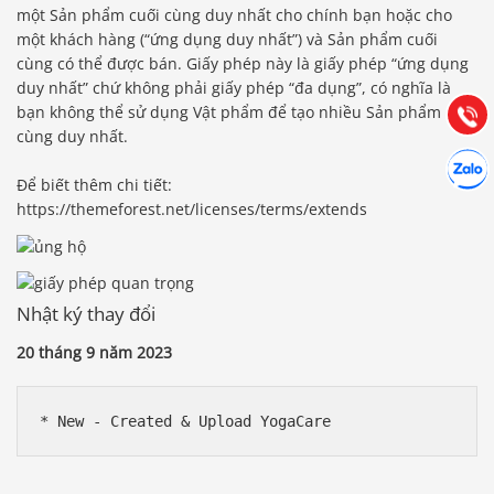
0903.976.769
một Sản phẩm cuối cùng duy nhất cho chính bạn hoặc cho
một khách hàng (“ứng dụng duy nhất”) và Sản phẩm cuối
cùng có thể được bán. Giấy phép này là giấy phép “ứng dụng
Hướng dẫn & Hỗ trợ:
duy nhất” chứ không phải giấy phép “đa dụng”, có nghĩa là
(028) 22.166.144
Tư vấn
bạn không thể sử dụng Vật phẩm để tạo nhiều Sản phẩm cuối
Gọi cho
cùng duy nhất.
Hợp tác
Chát cù
Để biết thêm chi tiết:
https://themeforest.net/licenses/terms/extends
Nhật ký thay đổi
20 tháng 9 năm 2023
* New - Created & Upload YogaCare