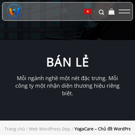
Chuyển
đến
▼
nội
dung
BÁN LẺ
Mỗi ngành nghề một nét đặc trưng. Mỗi
công ty một nhận diện thương hiệu riêng
biệt.
Trang chủ
/
Web WordPress Đẹp
/
YogaCare – Chủ đề WordPress 