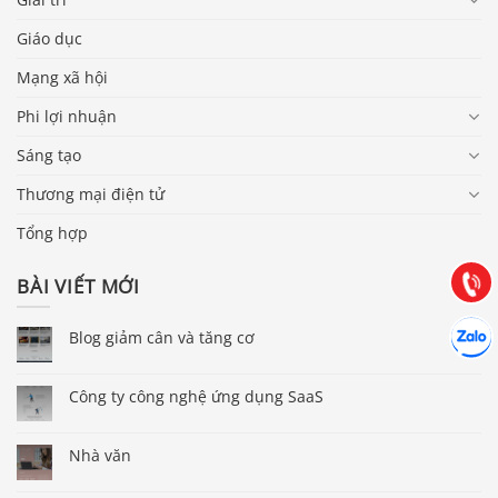
Giáo dục
Mạng xã hội
Phi lợi nhuận
Báo giá & Đặt hàng:
Sáng tạo
0903.976.769
Thương mại điện tử
Tổng hợp
Hướng dẫn & Hỗ trợ:
(028) 22.166.144
Tư vấn
Gọi cho
BÀI VIẾT MỚI
Hợp tác
Chát cù
Blog giảm cân và tăng cơ
Công ty công nghệ ứng dụng SaaS
Nhà văn