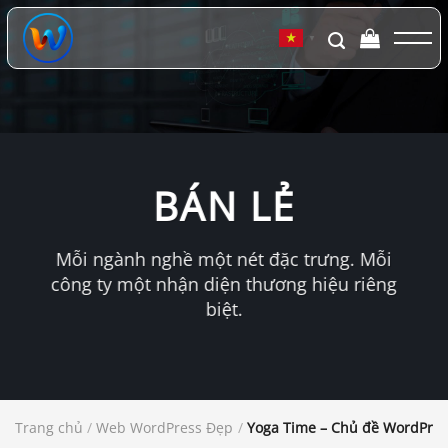
Chuyển
đến
▼
nội
dung
BÁN LẺ
Mỗi ngành nghề một nét đặc trưng. Mỗi
công ty một nhận diện thương hiệu riêng
biệt.
Trang chủ
/
Web WordPress Đẹp
/
Yoga Time – Chủ đề WordPres