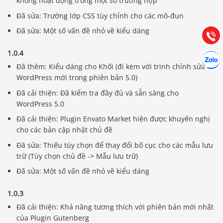
không hoạt động trong một số trường hợp
Hướng dẫn & Hỗ trợ:
Đã sửa: Trường lớp CSS tùy chỉnh cho các mô-đun
(028) 22.166.144
Tư vấn
Đã sửa: Một số vấn đề nhỏ về kiểu dáng
Gọi cho
1.0.4
Hợp tác
Chát cù
Đã thêm: Kiểu dáng cho Khối (đi kèm với trình chỉnh sửa
WordPress mới trong phiên bản 5.0)
Đã cải thiện: Đã kiểm tra đầy đủ và sẵn sàng cho
WordPress 5.0
Đã cải thiện: Plugin Envato Market hiện được khuyến nghị
cho các bản cập nhật chủ đề
Đã sửa: Thiếu tùy chọn để thay đổi bố cục cho các mẫu lưu
trữ (Tùy chọn chủ đề -> Mẫu lưu trữ)
Đã sửa: Một số vấn đề nhỏ về kiểu dáng
1.0.3
Đã cải thiện: Khả năng tương thích với phiên bản mới nhất
của Plugin Gutenberg