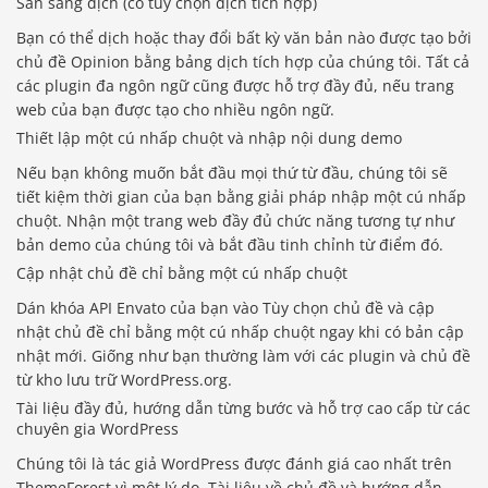
Sẵn sàng dịch (có tùy chọn dịch tích hợp)
Bạn có thể dịch hoặc thay đổi bất kỳ văn bản nào được tạo bởi
chủ đề Opinion bằng bảng dịch tích hợp của chúng tôi. Tất cả
các plugin đa ngôn ngữ cũng được hỗ trợ đầy đủ, nếu trang
web của bạn được tạo cho nhiều ngôn ngữ.
Thiết lập một cú nhấp chuột và nhập nội dung demo
Nếu bạn không muốn bắt đầu mọi thứ từ đầu, chúng tôi sẽ
tiết kiệm thời gian của bạn bằng giải pháp nhập một cú nhấp
chuột. Nhận một trang web đầy đủ chức năng tương tự như
bản demo của chúng tôi và bắt đầu tinh chỉnh từ điểm đó.
Cập nhật chủ đề chỉ bằng một cú nhấp chuột
Dán khóa API Envato của bạn vào Tùy chọn chủ đề và cập
nhật chủ đề chỉ bằng một cú nhấp chuột ngay khi có bản cập
nhật mới. Giống như bạn thường làm với các plugin và chủ đề
từ kho lưu trữ WordPress.org.
Tài liệu đầy đủ, hướng dẫn từng bước và hỗ trợ cao cấp từ các
chuyên gia WordPress
Chúng tôi là tác giả WordPress được đánh giá cao nhất trên
ThemeForest vì một lý do. Tài liệu về chủ đề và hướng dẫn