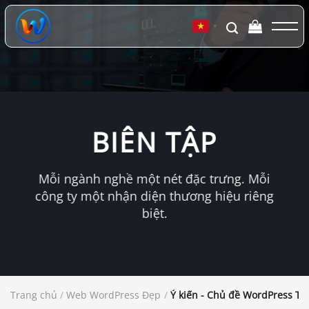
Chuyển
đến
▼
nội
dung
BIÊN TẬP
Mỗi ngành nghề một nét đặc trưng. Mỗi
công ty một nhận diện thương hiệu riêng
biệt.
Trang chủ
/
Web WordPress Đẹp
/
Ý kiến ​​- Chủ đề WordPress Tạ