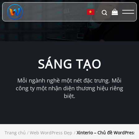
Chuyển
đến
▼
nội
dung
SÁNG TẠO
Mỗi ngành nghề một nét đặc trưng. Mỗi
công ty một nhận diện thương hiệu riêng
biệt.
Trang chủ
/
Web WordPress Đẹp
/
Xinterio – Chủ đề WordPress th