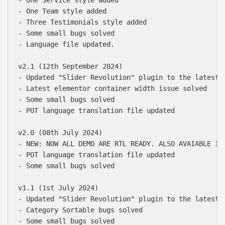
- One Team style added 

- Three Testimonials style added

- Some small bugs solved

- Language file updated.

v2.1 (12th September 2024)

- Updated "Slider Revolution" plugin to the latest v
- Latest elementor container width issue solved

- Some small bugs solved

- POT language translation file updated

v2.0 (08th July 2024)

- NEW: NOW ALL DEMO ARE RTL READY. ALSO AVAIABLE IN 
- POT language translation file updated

- Some small bugs solved

v1.1 (1st July 2024)

- Updated "Slider Revolution" plugin to the latest v
- Category Sortable bugs solved

- Some small bugs solved 
