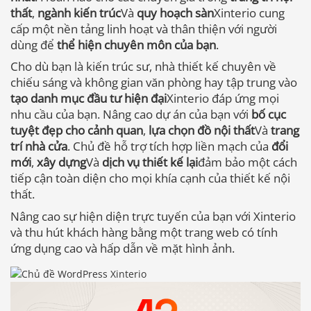
thất
,
ngành kiến ​​​​trúc
Và
quy hoạch sàn
Xinterio cung
cấp một nền tảng linh hoạt và thân thiện với người
dùng để
thể hiện chuyên môn của bạn
.
Cho dù bạn là kiến ​​trúc sư, nhà thiết kế chuyên về
chiếu sáng và không gian văn phòng hay tập trung vào
tạo danh mục đầu tư hiện đại
Xinterio đáp ứng mọi
nhu cầu của bạn. Nâng cao dự án của bạn với
bố cục
tuyệt đẹp cho cảnh quan
,
lựa chọn đồ nội thất
Và
trang
trí nhà cửa
. Chủ đề hỗ trợ tích hợp liền mạch của
đổi
mới
,
xây dựng
Và
dịch vụ thiết kế lại
đảm bảo một cách
tiếp cận toàn diện cho mọi khía cạnh của thiết kế nội
thất.
Nâng cao sự hiện diện trực tuyến của bạn với Xinterio
và thu hút khách hàng bằng một trang web có tính
ứng dụng cao và hấp dẫn về mặt hình ảnh.