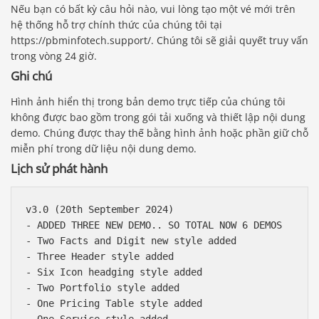
Nếu bạn có bất kỳ câu hỏi nào, vui lòng tạo một vé mới trên
hệ thống hỗ trợ chính thức của chúng tôi tại
https://pbminfotech.support/. Chúng tôi sẽ giải quyết truy vấn
trong vòng 24 giờ.
Ghi chú
Hình ảnh hiển thị trong bản demo trực tiếp của chúng tôi
không được bao gồm trong gói tải xuống và thiết lập nội dung
demo. Chúng được thay thế bằng hình ảnh hoặc phần giữ chỗ
miễn phí trong dữ liệu nội dung demo.
Lịch sử phát hành
v3.0 (20th September 2024)

- ADDED THREE NEW DEMO.. SO TOTAL NOW 6 DEMOS

- Two Facts and Digit new style added

- Three Header style added

- Six Icon headging style added

- Two Portfolio style added 

- One Pricing Table style added 

- One Service style added 
