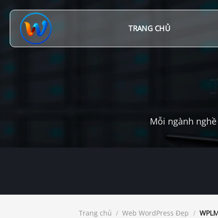
Chuyển
đến
nội
TRANG CHỦ
dung
Mỗi ngành nghề 
Trang chủ
/
Web WordPress Đẹp
/
WPLMS