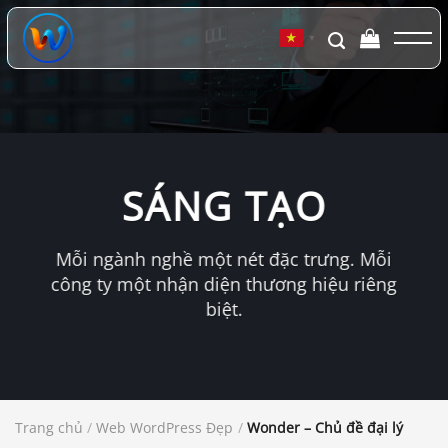
Chuyển
đến
▼
nội
dung
SÁNG TẠO
Mỗi ngành nghề một nét đặc trưng. Mỗi
công ty một nhận diện thương hiệu riêng
biệt.
Trang chủ
/
Web WordPress Đẹp
/
Wonder – Chủ đề đại lý