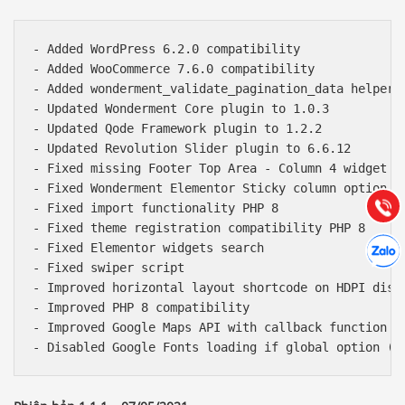
- Added WordPress 6.2.0 compatibility

- Added WooCommerce 7.6.0 compatibility

- Added wonderment_validate_pagination_data helper f
Báo giá & Đặt hàng:
- Updated Wonderment Core plugin to 1.0.3

0903.976.769
- Updated Qode Framework plugin to 1.2.2

- Updated Revolution Slider plugin to 6.6.12

Hướng dẫn & Hỗ trợ:
- Fixed missing Footer Top Area - Column 4 widget ar
(028) 22.166.144
- Fixed Wonderment Elementor Sticky column option

Tư vấn
Gọi cho
- Fixed import functionality PHP 8

- Fixed theme registration compatibility PHP 8

Hợp tác
- Fixed Elementor widgets search

Chát cù
- Fixed swiper script

- Improved horizontal layout shortcode on HDPI displ
- Improved PHP 8 compatibility

- Improved Google Maps API with callback function
