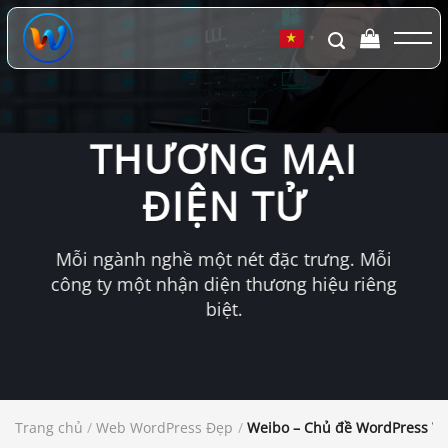
Chuyển
đến
▼
nội
dung
THƯƠNG MẠI
ĐIỆN TỬ
Mỗi ngành nghề một nét đặc trưng. Mỗi
công ty một nhận diện thương hiệu riêng
biệt.
Trang chủ
/
Web WordPress Đẹp
/
Weibo – Chủ đề WordPress 