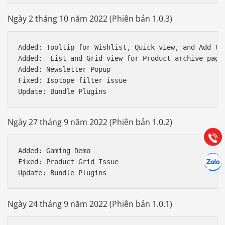
Ngày 2 tháng 10 năm 2022 (Phiên bản 1.0.3)
Added: Tooltip for Wishlist, Quick view, and Add to 
Added:  List and Grid view for Product archive page

Added: Newsletter Popup

Báo giá & Đặt hàng:
Fixed: Isotope filter issue 

0903.976.769
Hướng dẫn & Hỗ trợ:
Ngày 27 tháng 9 năm 2022 (Phiên bản 1.0.2)
(028) 22.166.144
Tư vấn
Gọi cho
Added: Gaming Demo

Hợp tác
Chát cù
Fixed: Product Grid Issue

Ngày 24 tháng 9 năm 2022 (Phiên bản 1.0.1)