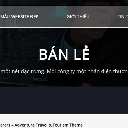
MẪU WEBSITE ĐẸP
GIỚI THIỆU
TIN 
BÁN LẺ
một nét đặc trưng. Mỗi công ty một nhận diện thương 
rers – Adventure Travel & Tourism Theme