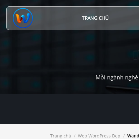
Chuyển
đến
nội
TRANG CHỦ
dung
Mỗi ngành nghề 
Trang chủ
/
Web WordPress Đẹp
/
Wande