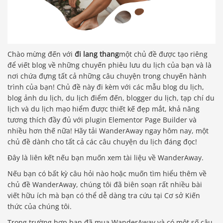
Chào mừng đến với
đi lang thang
một chủ đề được tạo riêng
để viết blog về những chuyến phiêu lưu du lịch của bạn và là
nơi chứa đựng tất cả những câu chuyện trong chuyến hành
trình của bạn! Chủ đề này đi kèm với các mẫu blog du lịch,
blog ảnh du lịch, du lịch điểm đến, blogger du lịch, tạp chí du
lịch và du lịch mạo hiểm được thiết kế đẹp mắt, khả năng
tương thích đầy đủ với plugin Elementor Page Builder và
nhiều hơn thế nữa! Hãy tải WanderAway ngay hôm nay, một
chủ đề dành cho tất cả các câu chuyện du lịch đáng đọc!
Đây là liên kết nếu bạn muốn xem tài liệu về WanderAway.
Nếu bạn có bất kỳ câu hỏi nào hoặc muốn tìm hiểu thêm về
chủ đề WanderAway, chúng tôi đã biên soạn rất nhiều bài
viết hữu ích mà bạn có thể dễ dàng tra cứu tại Cơ sở Kiến
thức của chúng tôi.
Trong trường hợp bạn đã mua WanderAway và có một số câu