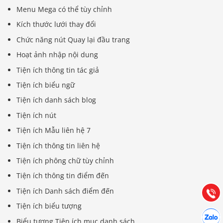
Menu Mega có thể tùy chỉnh
Kích thước lưới thay đổi
Chức năng nút Quay lại đầu trang
Hoạt ảnh nhập nội dung
Tiện ích thông tin tác giả
Tiện ích biểu ngữ
Tiện ích danh sách blog
Tiện ích nút
Tiện ích Mẫu liên hệ 7
Báo giá & Đặt hàng:
0903.976.769
Tiện ích thông tin liên hệ
Tiện ích phông chữ tùy chỉnh
Hướng dẫn & Hỗ trợ:
Tiện ích thông tin điểm đến
(028) 22.166.144
Tư vấn
Tiện ích Danh sách điểm đến
Gọi cho
Tiện ích biểu tượng
Hợp tác
Chát cù
Biểu tượng Tiện ích mục danh sách