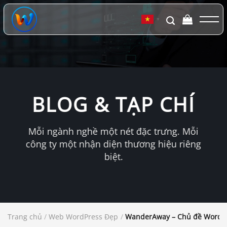
Chuyển
đến
▼
nội
dung
BLOG & TẠP CHÍ
Mỗi ngành nghề một nét đặc trưng. Mỗi
công ty một nhận diện thương hiệu riêng
biệt.
Trang chủ
/
Web WordPress Đẹp
/
WanderAway – Chủ đề WordPre