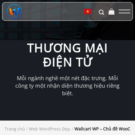
Chuyển
đến
▼
nội
dung
THƯƠNG MẠI
ĐIỆN TỬ
Mỗi ngành nghề một nét đặc trưng. Mỗi
công ty một nhận diện thương hiệu riêng
biệt.
Trang chủ
/
Web WordPress Đẹp
/
Wallcart WP – Chủ đề WooC 