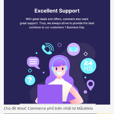
Chủ đề WooC Commerce phổ biến nhất từ ​​MẫuMela