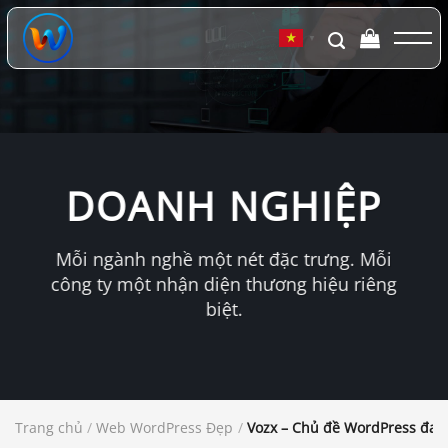
Chuyển
đến
▼
nội
dung
DOANH NGHIỆP
Mỗi ngành nghề một nét đặc trưng. Mỗi
công ty một nhận diện thương hiệu riêng
biệt.
Trang chủ
/
Web WordPress Đẹp
/
Vozx – Chủ đề WordPress đa n