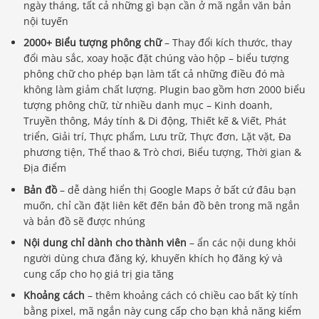
ngày tháng, tất cả những gì bạn cần ở mã ngắn văn bản
nội tuyến
2000+ Biểu tượng phông chữ
– Thay đổi kích thước, thay
đổi màu sắc, xoay hoặc đặt chúng vào hộp – biểu tượng
phông chữ cho phép bạn làm tất cả những điều đó mà
không làm giảm chất lượng. Plugin bao gồm hơn 2000 biểu
tượng phông chữ, từ nhiều danh mục – Kinh doanh,
Truyền thông, Máy tính & Di động, Thiết kế & Viết, Phát
triển, Giải trí, Thực phẩm, Lưu trữ, Thực đơn, Lặt vặt, Đa
phương tiện, Thể thao & Trò chơi, Biểu tượng, Thời gian &
Địa điểm
Bản đồ
– dễ dàng hiển thị Google Maps ở bất cứ đâu bạn
muốn, chỉ cần đặt liên kết đến bản đồ bên trong mã ngắn
và bản đồ sẽ được nhúng
Nội dung chỉ dành cho thành viên
– ẩn các nội dung khỏi
người dùng chưa đăng ký, khuyến khích họ đăng ký và
cung cấp cho họ giá trị gia tăng
Khoảng cách
– thêm khoảng cách có chiều cao bất kỳ tính
bằng pixel, mã ngắn này cung cấp cho bạn khả năng kiểm