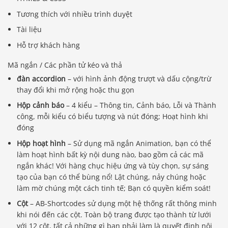
Tương thích với nhiều trình duyệt
Tài liệu
Hỗ trợ khách hàng
Mã ngắn / Các phần tử kéo và thả
đàn accordion
– với hình ảnh động trượt và dấu cộng/trừ
thay đổi khi mở rộng hoặc thu gọn
Hộp cảnh báo
– 4 kiểu – Thông tin, Cảnh báo, Lỗi và Thành
công, mỗi kiểu có biểu tượng và nút đóng; Hoạt hình khi
đóng
Hộp hoạt hình
– Sử dụng mã ngắn Animation, bạn có thể
làm hoạt hình bất kỳ nội dung nào, bao gồm cả các mã
ngắn khác! Với hàng chục hiệu ứng và tùy chọn, sự sáng
tạo của bạn có thể bùng nổ! Lật chúng, nảy chúng hoặc
làm mờ chúng một cách tinh tế; Bạn có quyền kiểm soát!
Cột
– AB-Shortcodes sử dụng một hệ thống rất thông minh
khi nói đến các cột. Toàn bộ trang được tạo thành từ lưới
với 12 cột, tất cả những gì bạn phải làm là quyết định nội