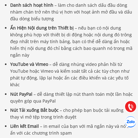
Danh sách hoạt hình
– làm cho danh sách dấu đầu dòng
nhàm chán trở nên thú vị hơn với hoạt ảnh mở đầu và dấu
đầu dòng biểu tượng
Ẩn Hiện Nội dung trên Thiết bị
– nếu bạn có nội dung
không phù hợp với thiết bị di động hoặc nội dung đó trông
đẹp nhất trên máy tính bảng, bạn có thể dễ dàng ẩn hoặc
hiển thị nội dung đó chỉ bằng cách bao quanh nó trong mã
ngắn này
YouTube và Vimeo
– dễ dàng nhúng video phản hồi từ
Báo giá & Đặt hàng:
YouTube hoặc Vimeo và kiểm soát tất cả các tùy chọn như
0903.976.769
phát tự động, lặp lại hoặc ẩn các điều khiển và các yếu tố
khác
Hướng dẫn & Hỗ trợ:
Nút PayPal
– dễ dàng thiết lập nút thanh toán một lần hoặc
(028) 22.166.144
quyên góp qua PayPal
Tư vấn
Gọi cho
Nút Tải xuống Bắt buộc
– cho phép bạn buộc tải xuống
thay vì mở tệp trong trình duyệt
Hợp tác
Chát cù
Liên kết Email
– in email của bạn với mã ngắn này và nó sẽ
ẩn với các chương trình spam