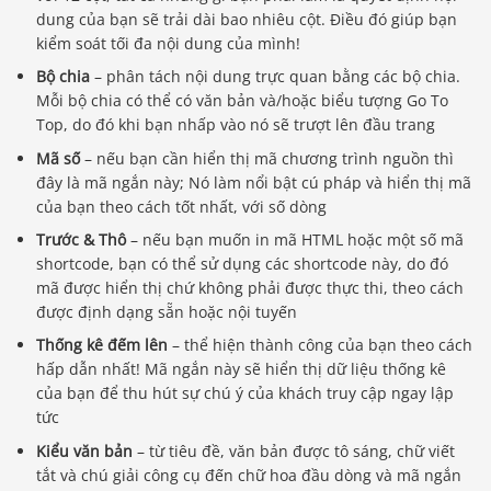
dung của bạn sẽ trải dài bao nhiêu cột. Điều đó giúp bạn
kiểm soát tối đa nội dung của mình!
Bộ chia
– phân tách nội dung trực quan bằng các bộ chia.
Mỗi bộ chia có thể có văn bản và/hoặc biểu tượng Go To
Top, do đó khi bạn nhấp vào nó sẽ trượt lên đầu trang
Mã số
– nếu bạn cần hiển thị mã chương trình nguồn thì
đây là mã ngắn này; Nó làm nổi bật cú pháp và hiển thị mã
của bạn theo cách tốt nhất, với số dòng
Trước & Thô
– nếu bạn muốn in mã HTML hoặc một số mã
shortcode, bạn có thể sử dụng các shortcode này, do đó
mã được hiển thị chứ không phải được thực thi, theo cách
được định dạng sẵn hoặc nội tuyến
Thống kê đếm lên
– thể hiện thành công của bạn theo cách
hấp dẫn nhất! Mã ngắn này sẽ hiển thị dữ liệu thống kê
của bạn để thu hút sự chú ý của khách truy cập ngay lập
tức
Kiểu văn bản
– từ tiêu đề, văn bản được tô sáng, chữ viết
tắt và chú giải công cụ đến chữ hoa đầu dòng và mã ngắn