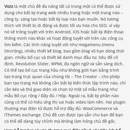
Vozx
là một chủ đề đa năng tất cả trong một có thể được sử
dụng cho bất kỳ trang web nhiều trang hoặc một trang nào –
công ty, sáng tạo hoặc bất kỳ loại nào bạn muốn. Nó tương
thích với thiết bị di động và được tối ưu hóa cho SEO, vì vậy
nó sẽ trông tuyệt vời trên Android, iOS hoặc bất kỳ điện thoại
thông minh nào khác và hoạt động tuyệt vời trên các công cụ
tìm kiếm. Các tính năng tuyệt vời như megamenu (menu
lớn/rộng), nhiều thiết kế blog, bao gồm blog vô hạn dòng thời
gian, nhiều bố cục và thiết kế danh mục đầu tư, tiêu đề cố
định, Revolution Slider, WPML đa ngôn ngữ và sẵn sàng dịch.
Có thể tạo bố cục trang hầu như không giới hạn bằng trình
tạo trang trực quan của chúng tôi – The Creator – cho phép
bạn tạo trang mà không cần bất kỳ kiến ​​thức lập trình nào, chỉ
cần kéo và thả giao diện và chọn từ một số mẫu trang như
mẫu Bố cục rộng / Đầy đủ / Hộp. Ngoài ra, bất kỳ phần nào
cũng có thể có hiệu ứng thị sai hoặc video làm nền. Hai plugin
thương mại điện tử được hỗ trợ đầy đủ: WooCommerce và
iThemes exchange. Chủ đề con được tạo sẵn cho bạn để bạn
có thể dễ dàng tùy chỉnh mà không làm hỏng chủ đề gốc.