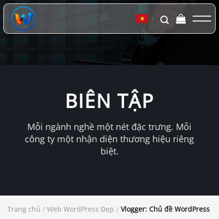
Chuyển
đến
▼
nội
dung
BIÊN TẬP
Mỗi ngành nghề một nét đặc trưng. Mỗi
công ty một nhận diện thương hiệu riêng
biệt.
Trang chủ
/
Web WordPress Đẹp
/
Vlogger: Chủ đề WordPress V