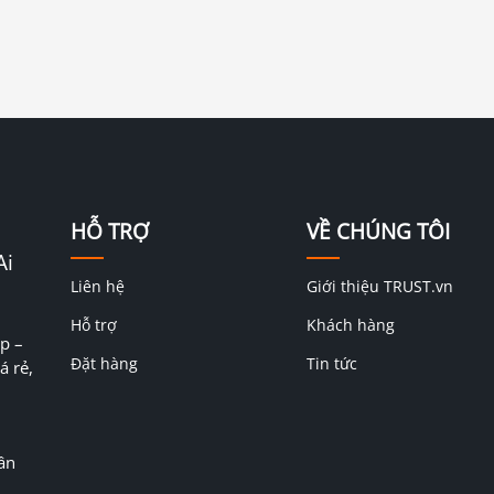
HỖ TRỢ
VỀ CHÚNG TÔI
Ai
Liên hệ
Giới thiệu TRUST.vn
Hỗ trợ
Khách hàng
p –
Đặt hàng
Tin tức
á rẻ,
ân