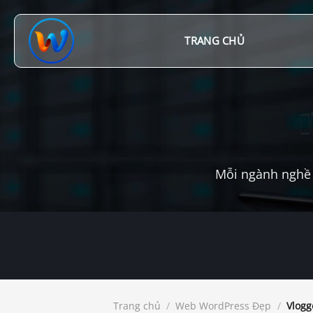
Chuyển
đến
nội
TRANG CHỦ
dung
Mỗi ngành nghề 
Trang chủ
/
Web WordPress Đẹp
/
Vlogg