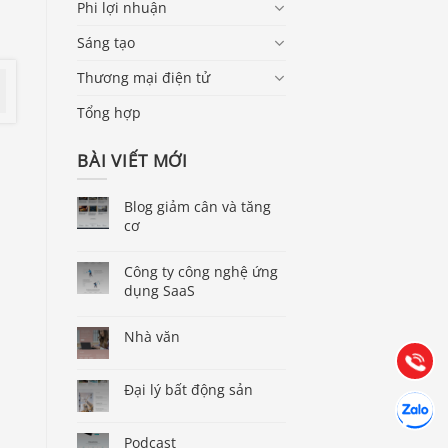
Phi lợi nhuận
Sáng tạo
Thương mại điện tử
Tổng hợp
BÀI VIẾT MỚI
Blog giảm cân và tăng
cơ
Báo giá & Đặt hàng:
0903.976.769
Công ty công nghệ ứng
dụng SaaS
Hướng dẫn & Hỗ trợ:
Nhà văn
(028) 22.166.144
Tư vấn
Gọi cho 
Đại lý bất động sản
Hợp tác
Chát cùn
Podcast