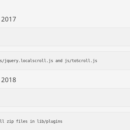
m 2017
s/jquery.localscroll.js and js/toScroll.js
m 2018
ll zip files in lib/plugins