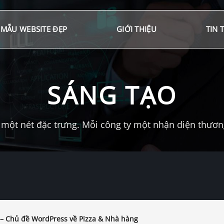
MẪU WEBSITE ĐẸP
GIỚI THIỆU
TIN 
SÁNG TẠO
một nét đặc trưng. Mỗi công ty một nhận diện thương 
s – Chủ đề WordPress về Pizza & Nhà hàng