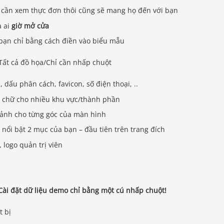
ỉ cần xem thực đơn thôi cũng sẽ mang họ đến với bạn
à ai
giờ mở cửa
i bạn chỉ bằng cách điền vào biểu mẫu
 Tất cả đồ họa/Chỉ cần nhấp chuột
 dấu phân cách, favicon, số điện thoại, ..
ng chữ cho nhiều khu vực/thành phần
h ảnh cho từng góc của màn hình
m nổi bật 2 mục của bạn – đầu tiên trên trang đích
a, logo quản trị viên
Cài đặt dữ liệu demo chỉ bằng một cú nhấp chuột!
t bị