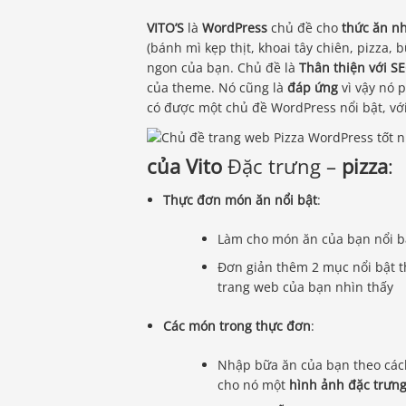
VITO’S
là
WordPress
chủ đề cho
thức ăn n
(bánh mì kẹp thịt, khoai tây chiên, pizza,
ngon của bạn. Chủ đề là
Thân thiện với S
của theme. Nó cũng là
đáp ứng
vì vậy nó p
có được một chủ đề WordPress nổi bật, với
của Vito
Đặc trưng –
pizza
:
Thực đơn món ăn nổi bật
:
Làm cho món ăn của bạn nổi b
Đơn giản thêm 2 mục nổi bật t
trang web của bạn nhìn thấy
Các món trong thực đơn
:
Nhập bữa ăn của bạn theo các
cho nó một
hình ảnh đặc trưn