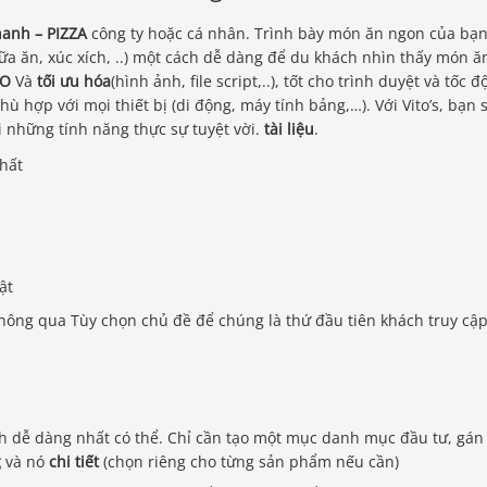
hanh – PIZZA
công ty hoặc cá nhân. Trình bày món ăn ngon của bạ
 bữa ăn, xúc xích, ..) một cách dễ dàng để du khách nhìn thấy món ă
EO
Và
tối ưu hóa
(hình ảnh, file script,..), tốt cho trình duyệt và tốc đ
hù hợp với mọi thiết bị (di động, máy tính bảng,…). Với Vito’s, bạn 
 những tính năng thực sự tuyệt vời.
tài liệu
.
ật
hông qua Tùy chọn chủ đề để chúng là thứ đầu tiên khách truy cậ
h dễ dàng nhất có thể. Chỉ cần tạo một mục danh mục đầu tư, gán
g
và nó
chi tiết
(chọn riêng cho từng sản phẩm nếu cần)