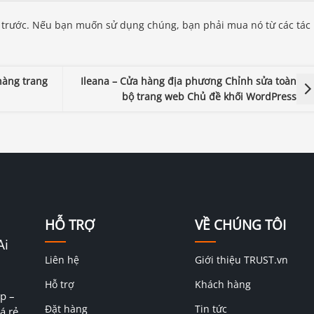
 trước. Nếu bạn muốn sử dụng chúng, bạn phải mua nó từ các tác
hàng trang
Ileana – Cửa hàng địa phương Chỉnh sửa toàn
bộ trang web Chủ đề khối WordPress
HỖ TRỢ
VỀ CHÚNG TÔI
Ai
Liên hệ
Giới thiệu TRUST.vn
Hỗ trợ
Khách hàng
p –
Đặt hàng
Tin tức
á rẻ,