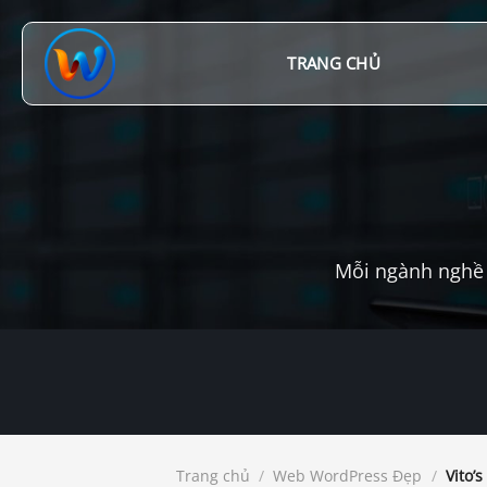
Chuyển
đến
nội
TRANG CHỦ
dung
Mỗi ngành nghề 
Trang chủ
/
Web WordPress Đẹp
/
Vito’