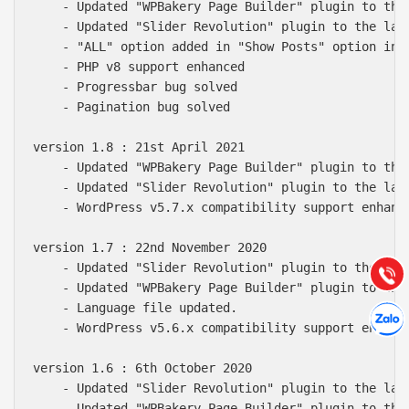
    - Updated "WPBakery Page Builder" plugin to the 
    - Updated "Slider Revolution" plugin to the late
    - "ALL" option added in "Show Posts" option in B
    - PHP v8 support enhanced

    - Progressbar bug solved

    - Pagination bug solved

version 1.8 : 21st April 2021

Báo giá & Đặt hàng:
    - Updated "WPBakery Page Builder" plugin to the 
0903.976.769
    - Updated "Slider Revolution" plugin to the late
    - WordPress v5.7.x compatibility support enhance
Hướng dẫn & Hỗ trợ:
version 1.7 : 22nd November 2020

(028) 22.166.144
Tư vấn
    - Updated "Slider Revolution" plugin to the late
Gọi cho
    - Updated "WPBakery Page Builder" plugin to the 
Hợp tác
    - Language file updated.

Chát cù
    - WordPress v5.6.x compatibility support enhance
version 1.6 : 6th October 2020

    - Updated "Slider Revolution" plugin to the late
    - Updated "WPBakery Page Builder" plugin to the 