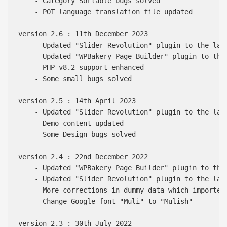
    - Category Sortable bugs solved 

    - POT language translation file updated

version 2.6 : 11th December 2023

    - Updated "Slider Revolution" plugin to the late
    - Updated "WPBakery Page Builder" plugin to the 
    - PHP v8.2 support enhanced

    - Some small bugs solved

version 2.5 : 14th April 2023

    - Updated "Slider Revolution" plugin to the late
    - Demo content updated

    - Some Design bugs solved

version 2.4 : 22nd December 2022

    - Updated "WPBakery Page Builder" plugin to the 
    - Updated "Slider Revolution" plugin to the late
    - More corrections in dummy data which imported 
    - Change Google font "Muli" to "Mulish" 

version 2.3 : 30th July 2022    
