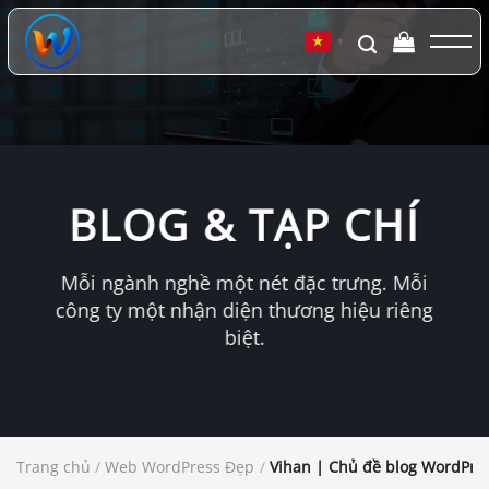
Chuyển
đến
▼
nội
dung
BLOG & TẠP CHÍ
Mỗi ngành nghề một nét đặc trưng. Mỗi
công ty một nhận diện thương hiệu riêng
biệt.
Trang chủ
/
Web WordPress Đẹp
/
Vihan | Chủ đề blog WordPres