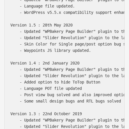
    - Language file updated.

    - WordPress v5.5.x compatibility support enhance
Version 1.5 : 28th May 2020

    - Updated "WPBakery Page Builder" plugin to the 
    - Updated "Slider Revolution" plugin to the late
    - Skin Color for Single page/post option bug sol
    - Waypoints JS library updated.

Version 1.4 : 2nd January 2020

    - Updated "WPBakery Page Builder" plugin to the 
    - Updated "Slider Revolution" plugin to the late
    - Added option to hide ToTop Button

    - Language POT file updated

    - Post view bug solved and also improved options
    - Some small design bugs and RTL bugs solved

Version 1.3 : 22nd October 2019

    - Updated "WPBakery Page Builder" plugin to the 
    - Updated "Slider Revolution" plugin to the late