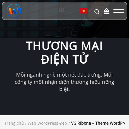
Chuyển
đến
▼
nội
dung
THƯƠNG MẠI
ĐIỆN TỬ
Mỗi ngành nghề một nét đặc trưng. Mỗi
công ty một nhận diện thương hiệu riêng
biệt.
Trang chủ
/
Web WordPress Đẹp
/
VG Ribona – Theme WordPress