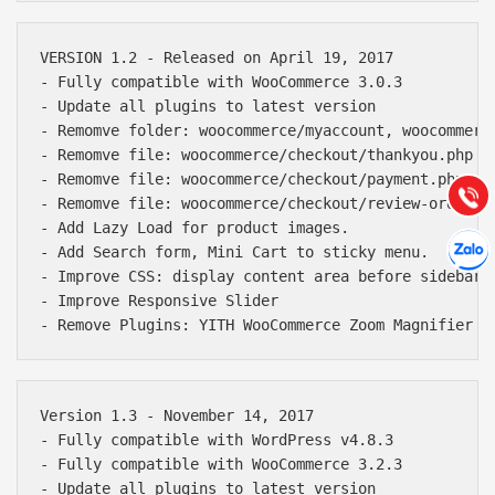
VERSION 1.2 - Released on April 19, 2017

Báo giá & Đặt hàng:
- Fully compatible with WooCommerce 3.0.3

0903.976.769
- Update all plugins to latest version

- Remomve folder: woocommerce/myaccount, woocommerce
Hướng dẫn & Hỗ trợ:
- Remomve file: woocommerce/checkout/thankyou.php

(028) 22.166.144
- Remomve file: woocommerce/checkout/payment.php

Tư vấn
Gọi cho
- Remomve file: woocommerce/checkout/review-order.ph
- Add Lazy Load for product images.

Hợp tác
Chát cù
- Add Search form, Mini Cart to sticky menu.

- Improve CSS: display content area before sidebar i
- Improve Responsive Slider

- Remove Plugins: YITH WooCommerce Zoom Magnifier
Version 1.3 - November 14, 2017

- Fully compatible with WordPress v4.8.3

- Fully compatible with WooCommerce 3.2.3

- Update all plugins to latest version
