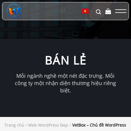
Chuyển
đến
▼
nội
dung
BÁN LẺ
Mỗi ngành nghề một nét đặc trưng. Mỗi
công ty một nhận diện thương hiệu riêng
biệt.
Trang chủ
/
Web WordPress Đẹp
/
VetBox – Chủ đề WordPress về