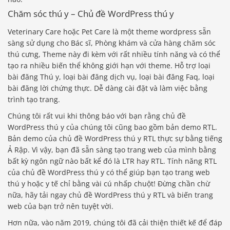
Chăm sóc thú y – Chủ đề WordPress thú y
Veterinary Care hoặc Pet Care là một theme wordpress sẵn
sàng sử dụng cho Bác sĩ, Phòng khám và cửa hàng chăm sóc
thú cưng, Theme này đi kèm với rất nhiều tính năng và có thể
tạo ra nhiều biến thể không giới hạn với theme. Hỗ trợ loại
bài đăng Thú y, loại bài đăng dịch vụ, loại bài đăng Faq, loại
bài đăng lời chứng thực. Dễ dàng cài đặt và làm việc bằng
trình tạo trang.
Chúng tôi rất vui khi thông báo với bạn rằng chủ đề
WordPress thú y của chúng tôi cũng bao gồm bản demo RTL.
Bản demo của chủ đề WordPress thú y RTL thực sự bằng tiếng
Ả Rập. Vì vậy, bạn đã sẵn sàng tạo trang web của mình bằng
bất kỳ ngôn ngữ nào bất kể đó là LTR hay RTL. Tính năng RTL
của chủ đề WordPress thú y có thể giúp bạn tạo trang web
thú y hoặc y tế chỉ bằng vài cú nhấp chuột! Đừng chần chừ
nữa, hãy tải ngay chủ đề WordPress thú y RTL và biến trang
web của bạn trở nên tuyệt vời.
Hơn nữa, vào năm 2019, chúng tôi đã cải thiện thiết kế để đáp