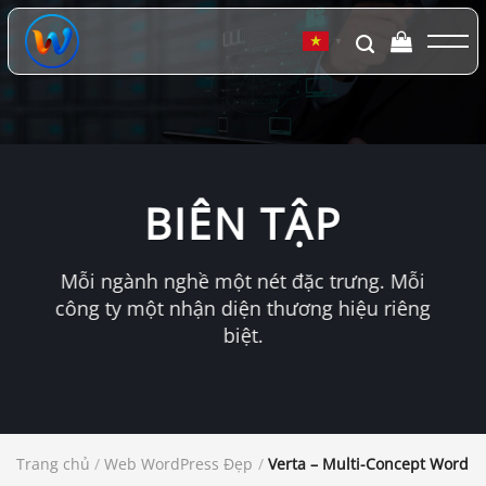
Chuyển
đến
▼
nội
dung
BIÊN TẬP
Mỗi ngành nghề một nét đặc trưng. Mỗi
công ty một nhận diện thương hiệu riêng
biệt.
Trang chủ
/
Web WordPress Đẹp
/
Verta – Multi-Concept WordP