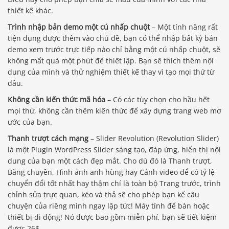
thiết kế khác.
Trình nhập bản demo một cú nhấp chuột
– Một tính năng rất
tiện dụng được thêm vào chủ đề, bạn có thể nhập bất kỳ bản
demo xem trước trực tiếp nào chỉ bằng một cú nhấp chuột, sẽ
không mất quá một phút để thiết lập. Bạn sẽ thích thêm nội
dung của mình và thử nghiệm thiết kế thay vì tạo mọi thứ từ
đầu.
Không cần kiến ​​thức mã hóa
– Có các tùy chọn cho hầu hết
mọi thứ, không cần thêm kiến ​​thức để xây dựng trang web mơ
ước của bạn.
Thanh trượt cách mạng
– Slider Revolution (Revolution Slider)
là một Plugin WordPress Slider sáng tạo, đáp ứng, hiển thị nội
dung của bạn một cách đẹp mắt. Cho dù đó là Thanh trượt,
Băng chuyền, Hình ảnh anh hùng hay Cảnh video để có tỷ lệ
chuyển đổi tốt nhất hay thậm chí là toàn bộ Trang trước, trình
chỉnh sửa trực quan, kéo và thả sẽ cho phép bạn kể câu
chuyện của riêng mình ngay lập tức! Máy tính để bàn hoặc
thiết bị di động! Nó được bao gồm miễn phí, bạn sẽ tiết kiệm
được 26$.