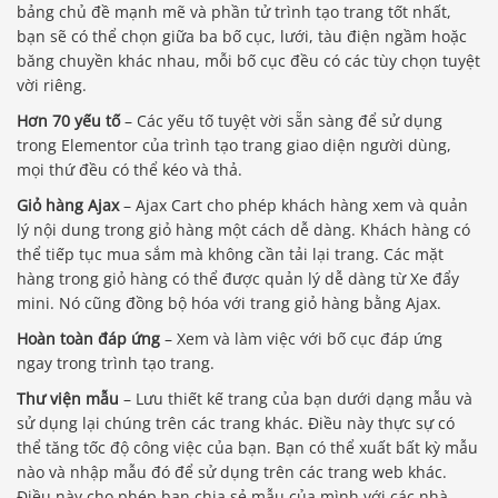
bảng chủ đề mạnh mẽ và phần tử trình tạo trang tốt nhất,
bạn sẽ có thể chọn giữa ba bố cục, lưới, tàu điện ngầm hoặc
băng chuyền khác nhau, mỗi bố cục đều có các tùy chọn tuyệt
vời riêng.
Hơn 70 yếu tố
– Các yếu tố tuyệt vời sẵn sàng để sử dụng
trong Elementor của trình tạo trang giao diện người dùng,
mọi thứ đều có thể kéo và thả.
Giỏ hàng Ajax
– Ajax Cart cho phép khách hàng xem và quản
lý nội dung trong giỏ hàng một cách dễ dàng. Khách hàng có
thể tiếp tục mua sắm mà không cần tải lại trang. Các mặt
hàng trong giỏ hàng có thể được quản lý dễ dàng từ Xe đẩy
mini. Nó cũng đồng bộ hóa với trang giỏ hàng bằng Ajax.
Hoàn toàn đáp ứng
– Xem và làm việc với bố cục đáp ứng
ngay trong trình tạo trang.
Thư viện mẫu
– Lưu thiết kế trang của bạn dưới dạng mẫu và
sử dụng lại chúng trên các trang khác. Điều này thực sự có
thể tăng tốc độ công việc của bạn. Bạn có thể xuất bất kỳ mẫu
nào và nhập mẫu đó để sử dụng trên các trang web khác.
Điều này cho phép bạn chia sẻ mẫu của mình với các nhà