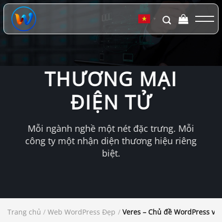
Chuyển
đến
▼
nội
dung
THƯƠNG MẠI
ĐIỆN TỬ
Mỗi ngành nghề một nét đặc trưng. Mỗi
công ty một nhận diện thương hiệu riêng
biệt.
Trang chủ
/
Web WordPress Đẹp
/
Veres – Chủ đề WordPress về 