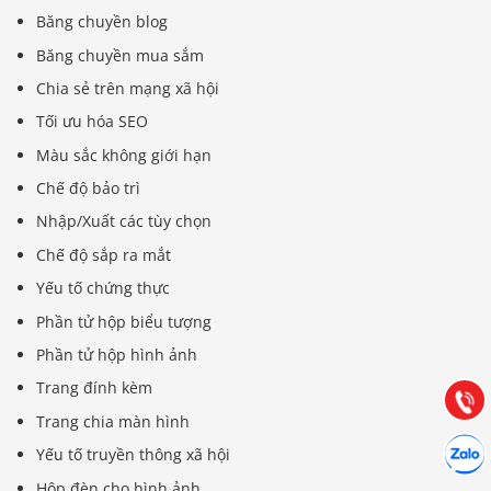
Băng chuyền blog
Băng chuyền mua sắm
Chia sẻ trên mạng xã hội
Tối ưu hóa SEO
Màu sắc không giới hạn
Chế độ bảo trì
Nhập/Xuất các tùy chọn
Chế độ sắp ra mắt
Báo giá & Đặt hàng:
Yếu tố chứng thực
0903.976.769
Phần tử hộp biểu tượng
Hướng dẫn & Hỗ trợ:
Phần tử hộp hình ảnh
(028) 22.166.144
Tư vấn
Trang đính kèm
Gọi cho
Trang chia màn hình
Hợp tác
Chát cù
Yếu tố truyền thông xã hội
Hộp đèn cho hình ảnh