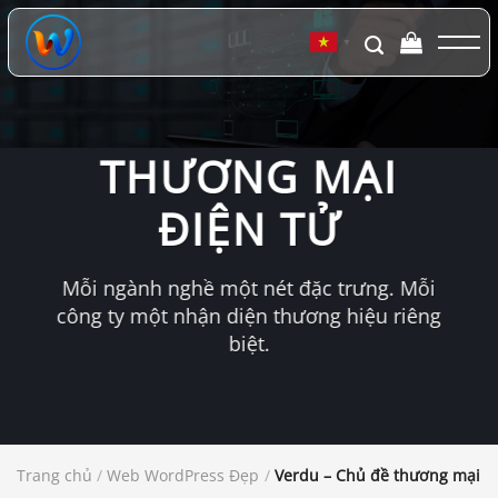
Chuyển
đến
▼
nội
dung
THƯƠNG MẠI
ĐIỆN TỬ
Mỗi ngành nghề một nét đặc trưng. Mỗi
công ty một nhận diện thương hiệu riêng
biệt.
Trang chủ
/
Web WordPress Đẹp
/
Verdu – Chủ đề thương mại đ