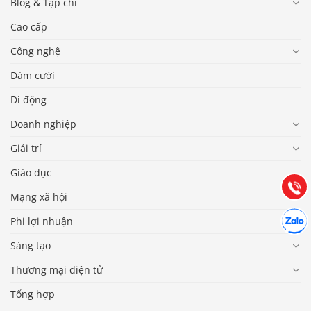
Blog & Tạp chí
Cao cấp
Công nghệ
Đám cưới
Di động
Báo giá & Đặt hàng:
0903.976.769
Doanh nghiệp
Giải trí
Hướng dẫn & Hỗ trợ:
(028) 22.166.144
Giáo dục
Tư vấn
Gọi cho
Mạng xã hội
Hợp tác
Chát cù
Phi lợi nhuận
Sáng tạo
Thương mại điện tử
Tổng hợp