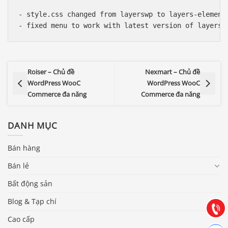
- style.css changed from layerswp to layers-elemento
Roiser – Chủ đề
Nexmart – Chủ đề
WordPress WooC
WordPress WooC
Commerce đa năng
Commerce đa năng
DANH MỤC
Báo giá & Đặt hàng:
Bán hàng
0903.976.769
Bán lẻ
Bất động sản
Hướng dẫn & Hỗ trợ:
(028) 22.166.144
Blog & Tạp chí
Tư vấn
Gọi cho
Cao cấp