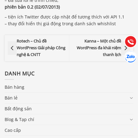
– Đã sửa lỗi lề trình chiếu;
Báo giá & Đặt hàng:
phiên bản 0.2 (02/07/2013)
0903.976.769
– tiện ích Twitter được cập nhật để tương thích với API 1.1
– thay đổi hiển thị giá động trong danh sách whishlist
Hướng dẫn & Hỗ trợ:
(028) 22.166.144
Tư vấn
Gọi cho
Rotech – Chủ đề
Kanna – Một chủ đề
WordPress Giải pháp Công
WordPress đa khái niệm
Hợp tác
nghệ & CNTT
thanh lịch
Chát cù
DANH MỤC
Bán hàng
Bán lẻ
Bất động sản
Blog & Tạp chí
Cao cấp