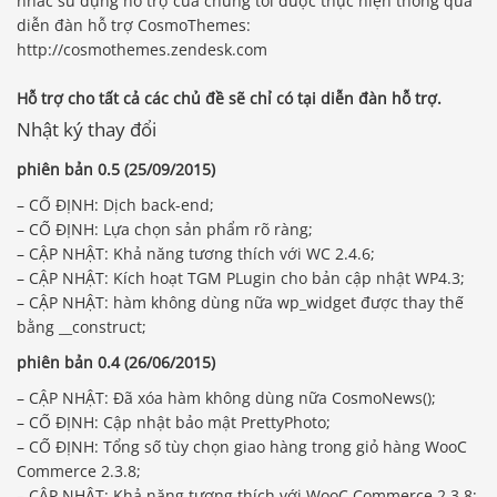
nhắc sử dụng hỗ trợ của chúng tôi được thực hiện thông qua
diễn đàn hỗ trợ CosmoThemes:
http://cosmothemes.zendesk.com
Hỗ trợ cho tất cả các chủ đề sẽ chỉ có tại diễn đàn hỗ trợ.
Nhật ký thay đổi
phiên bản 0.5 (25/09/2015)
– CỐ ĐỊNH: Dịch back-end;
– CỐ ĐỊNH: Lựa chọn sản phẩm rõ ràng;
– CẬP NHẬT: Khả năng tương thích với WC 2.4.6;
– CẬP NHẬT: Kích hoạt TGM PLugin cho bản cập nhật WP4.3;
– CẬP NHẬT: hàm không dùng nữa wp_widget được thay thế
bằng __construct;
phiên bản 0.4 (26/06/2015)
– CẬP NHẬT: Đã xóa hàm không dùng nữa CosmoNews();
– CỐ ĐỊNH: Cập nhật bảo mật PrettyPhoto;
– CỐ ĐỊNH: Tổng số tùy chọn giao hàng trong giỏ hàng WooC
Commerce 2.3.8;
– CẬP NHẬT: Khả năng tương thích với WooC Commerce 2.3.8;