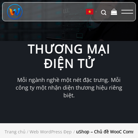
Chuyển
đến
▼
nội
dung
THƯƠNG MẠI
ĐIỆN TỬ
Mỗi ngành nghề một nét đặc trưng. Mỗi
công ty một nhận diện thương hiệu riêng
biệt.
Trang chủ
/
Web WordPress Đẹp
/
uShop – Chủ đề WooC Commer