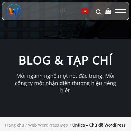
Chuyển
đến
▼
nội
dung
BLOG & TẠP CHÍ
Mỗi ngành nghề một nét đặc trưng. Mỗi
công ty một nhận diện thương hiệu riêng
biệt.
Trang chủ
/
Web WordPress Đẹp
/
Untica – Chủ đề WordPress ch