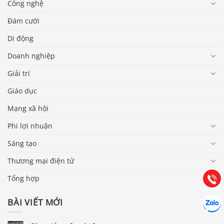
Công nghệ
Đám cưới
Di động
Doanh nghiệp
Giải trí
Giáo dục
Mạng xã hội
Báo giá & Đặt hàng:
Phi lợi nhuận
0903.976.769
Sáng tạo
Hướng dẫn & Hỗ trợ:
Thương mại điện tử
(028) 22.166.144
Tư vấn
Gọi cho
Tổng hợp
Hợp tác
BÀI VIẾT MỚI
Chát cù