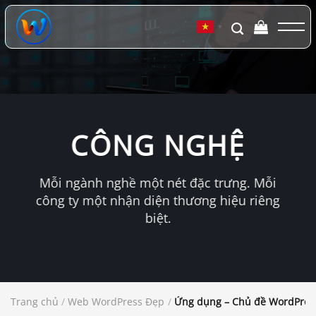
Chuyển
đến
▼
nội
dung
CÔNG NGHỆ
Mỗi ngành nghề một nét đặc trưng. Mỗi
công ty một nhận diện thương hiệu riêng
biệt.
Trang chủ
/
Web WordPress Đẹp
/
Ứng dụng – Chủ đề WordPress