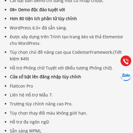
Cài đặt bản demo chỉ bằng một cú nhấp chuột.
08+ Demo độc đáo tuyệt vời
Hơn 80 tiện ích phần tử tùy chỉnh
Báo giá & Đặt hàng:
WordPress 6.0+ đã sẵn sàng.
0903.976.769
Được xây dựng trên Trình tạo trang kéo và thả Elementor
cho WordPress.
Hướng dẫn & Hỗ trợ:
Tùy chọn chủ đề nâng cao qua CodestarFramework.(Tiết
(028) 22.166.144
Tư vấn
kiệm $49)
Gọi cho
Hỗ trợ Phông chữ Tuyệt vời (Biểu tượng Phông chữ).
Hợp tác
Chát cù
Cửa sổ bật lên đăng nhập tùy chỉnh
Flaticon Pro
Liên hệ Hỗ trợ Mẫu 7.
Trường tùy chỉnh nâng cao Pro.
Tùy chọn thay đổi màu không giới hạn.
Hỗ trợ đa ngôn ngữ.
Sẵn sàng WPML