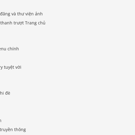
 đăng và thư viện ảnh
 thanh trượt Trang chủ
enu chính
y tuyệt vời
ghi đè
h
 truyền thông