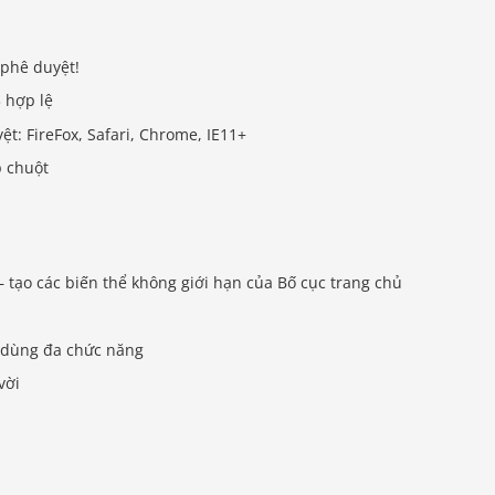
phê duyệt!
 hợp lệ
ệt: FireFox, Safari, Chrome, IE11+
p chuột
 tạo các biến thể không giới hạn của Bố cục trang chủ
i dùng đa chức năng
vời