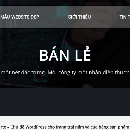
MẪU WEBSITE ĐẸP
GIỚI THIỆU
TIN 
BÁN LẺ
một nét đặc trưng. Mỗi công ty một nhận diện thương 
to – Chủ đề WordPress cho trang trại nấm và cửa hàng sản phẩm