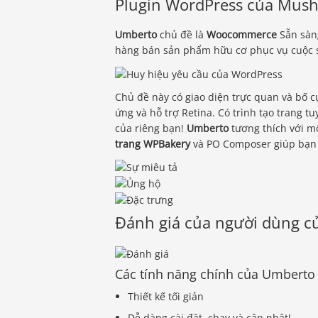
Plugin WordPress của Mush
Umberto
chủ đề là
Woocommerce
Sẵn sàng
hàng bán sản phẩm hữu cơ phục vụ cuộc 
Chủ đề này có giao diện trực quan và bố cụ
ứng và hỗ trợ Retina. Có trình tạo trang tu
của riêng bạn!
Umberto
tương thích với mộ
trang WPBakery
và PO Composer giúp bạn 
Đánh giá của người dùng củ
Các tính năng chính của Umberto
Thiết kế tối giản
Dễ dàng cài đặt, chạy và cập nhật!