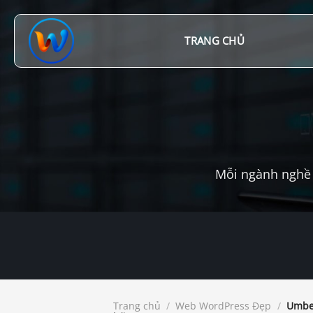
Chuyển
đến
nội
TRANG CHỦ
dung
Mỗi ngành nghề 
Trang chủ
/
Web WordPress Đẹp
/
Umber