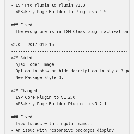
- ISP Pro Plugin to Plugin v1.3

- WPBakery Page Builder to Plugin v5.4.5

### Fixed

- The wrong prefix in TGM Class plugin activation.

v2.0 – 2017-019-15

----------------------------------------------------
### Added

- Ajax Loder Image

- Option to show or hide description in style 3 pack
- New Package Style 3.

### Changed

- ISP Core Plugin to v1.2.0

- WPBakery Page Builder Plugin to v5.2.1

### Fixed

- Typo Issues with singular names.

- An issue with responsive packages display.
