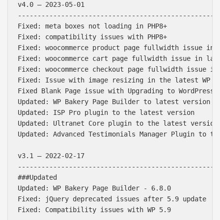
v4.0 – 2023-05-01

----------------------------------------------------
Fixed: meta boxes not loading in PHP8+

Fixed: compatibility issues with PHP8+

Fixed: woocommerce product page fullwidth issue in l
Fixed: woocommerce cart page fullwidth issue in late
Fixed: woocommerce checkout page fullwidth issue in 
Fixed: Issue with image resizing in the latest WP Ve
Fixed Blank Page issue with Upgrading to WordPress 6
Updated: WP Bakery Page Builder to latest version 6.
Updated: ISP Pro plugin to the latest version

Updated: Ultranet Core plugin to the latest version

Updated: Advanced Testimonials Manager Plugin to the
v3.1 – 2022-02-17

----------------------------------------------------
###Updated

Updated: WP Bakery Page Builder - 6.8.0

Báo giá & Đặt hàng:
Fixed: jQuery deprecated issues after 5.9 update

0903.976.769
Fixed: Compatibility issues with WP 5.9
