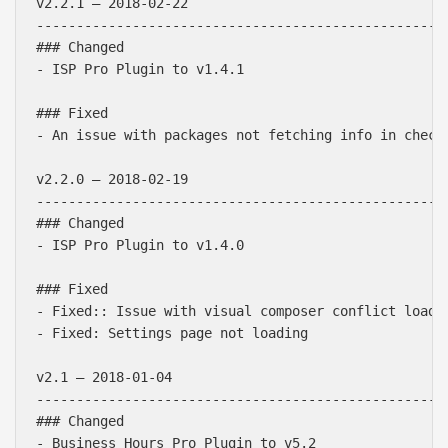
v2.2.1 – 2018-02-22

----------------------------------------------------
### Changed

- ISP Pro Plugin to v1.4.1

### Fixed

- An issue with packages not fetching info in check 
v2.2.0 – 2018-02-19

----------------------------------------------------
### Changed

- ISP Pro Plugin to v1.4.0

### Fixed

- Fixed:: Issue with visual composer conflict loadin
- Fixed: Settings page not loading

v2.1 – 2018-01-04

----------------------------------------------------
### Changed

- Business Hours Pro Plugin to v5.2
