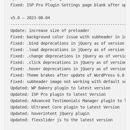
Fixed: ISP Pro Plugin Settings page blank after upda
v5.0 – 2023-08-04

----------------------------------------------------
Update: increase size of preloader

Fixed: background color issue with subheader in innn
Fixed: .bind deprecations in jQuery as of version 3.
Fixed: .load deprecations in jQuery as of version 3.
Fixed: .change deprecations in jQuery as of version 
Fixed: .click deprecations in jQuery as of version 3
Fixed: .hover deprecations in jQuery as of version 3
Fixed: Theme brakes after update of WordPress 6.0

Fixed: subheader image not working with default sett
Updated: WP Bakery plugin to latest version

Updated: ISP Pro plugin to latest Version

Updated: Advanced Testimonials Manager plugin to lat
Updated: Ultranet Core plugin to Latest Version

Updated: hoverintent jQuery plugin

Updated: flexslider js to the latest version
