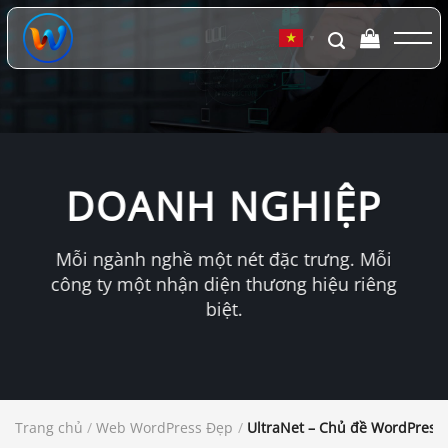
Chuyển
đến
▼
nội
dung
DOANH NGHIỆP
Mỗi ngành nghề một nét đặc trưng. Mỗi
công ty một nhận diện thương hiệu riêng
biệt.
Trang chủ
/
Web WordPress Đẹp
/
UltraNet – Chủ đề WordPress 