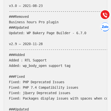
Hướng dẫn & Hỗ trợ:
v3.0 – 2021-08-23

(028) 22.166.144
----------------------------------------------------
Tư vấn
Gọi cho
###Removed

Business hours Pro plugin

Hợp tác
Chát cù
###Updated

Updated: WP Bakery Page Builder - 6.7.0

v2.9 – 2020-11-28

----------------------------------------------------
###Added

Added : RTL Support

Added: wp_body_open support tag

###Fixed

Fixed: PHP Deprecated Issues

Fixed: PHP 7.4 Compatibility issues

Fixed: jQuery Deprecated issues

Fixed: Packages display issues with spaces when cont
###Updated
