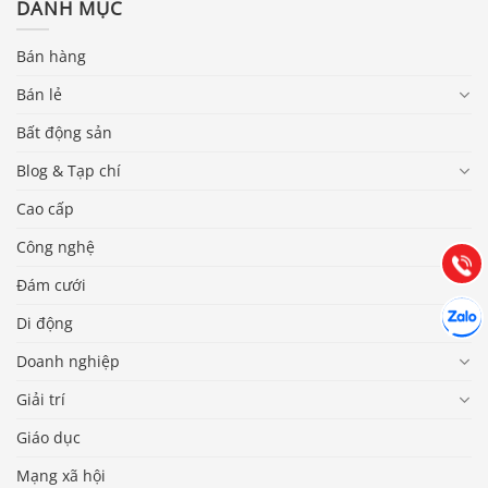
DANH MỤC
Bán hàng
Bán lẻ
Báo giá & Đặt hàng:
Bất động sản
0903.976.769
Blog & Tạp chí
Cao cấp
Hướng dẫn & Hỗ trợ:
(028) 22.166.144
Công nghệ
Tư vấn
Gọi cho
Đám cưới
Hợp tác
Chát cù
Di động
Doanh nghiệp
Giải trí
Giáo dục
Mạng xã hội