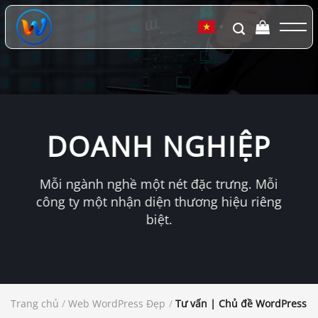
Chuyển
đến
▼
nội
dung
DOANH NGHIỆP
Mỗi ngành nghề một nét đặc trưng. Mỗi
công ty một nhận diện thương hiệu riêng
biệt.
Trang chủ
/
Web WordPress Đẹp
/
Tư vấn | Chủ đề WordPress t