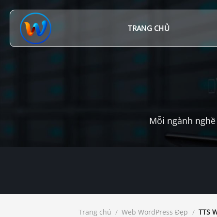
Chuyển
đến
nội
TRANG CHỦ
dung
Mỗi ngành nghề 
Trang chủ
/
Web WordPress Đẹp
/
TTS W