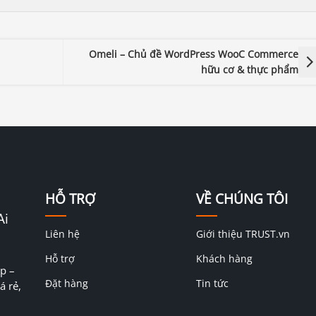
Omeli – Chủ đề WordPress WooC Commerce
hữu cơ & thực phẩm
HỖ TRỢ
VỀ CHÚNG TÔI
Ai
Liên hệ
Giới thiệu TRUST.vn
Hỗ trợ
Khách hàng
p –
Đặt hàng
Tin tức
á rẻ,