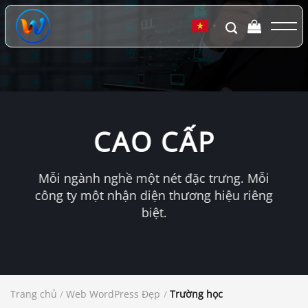
Chuyển
đến
▼
nội
dung
CAO CẤP
Mỗi ngành nghề một nét đặc trưng. Mỗi
công ty một nhận diện thương hiệu riêng
biệt.
Trang chủ
/
Web WordPress Đẹp
/
Trường học