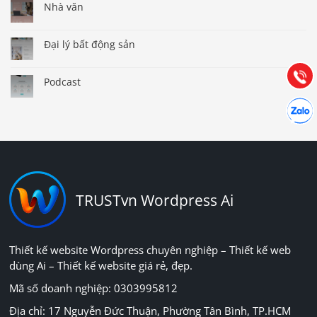
0903.976.769
Nhà văn
Đại lý bất động sản
Hướng dẫn & Hỗ trợ:
(028) 22.166.144
Tư vấn
Gọi cho
Podcast
Hợp tác
Chát cù
TRUSTvn Wordpress Ai
Thiết kế website Wordpress chuyên nghiệp – Thiết kế web
dùng Ai – Thiết kế website giá rẻ, đẹp.
Mã số doanh nghiệp: 0303995812
Địa chỉ: 17 Nguyễn Đức Thuận, Phường Tân Bình, TP.HCM