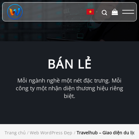
Chuyển
đến
▼
nội
dung
BÁN LẺ
Mỗi ngành nghề một nét đặc trưng. Mỗi
công ty một nhận diện thương hiệu riêng
biệt.
Trang chủ
/
Web WordPress Đẹp
/
Travelhub – Giao diện du lịch