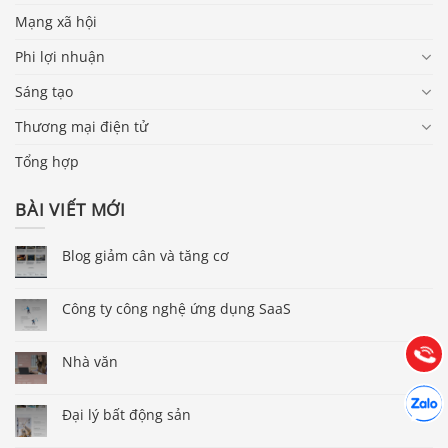
Mạng xã hội
Phi lợi nhuận
Sáng tạo
Thương mại điện tử
Tổng hợp
BÀI VIẾT MỚI
Báo giá & Đặt hàng:
0903.976.769
Blog giảm cân và tăng cơ
Công ty công nghệ ứng dụng SaaS
Hướng dẫn & Hỗ trợ:
(028) 22.166.144
Tư vấn
Gọi cho
Nhà văn
Hợp tác
Chát cù
Đại lý bất động sản