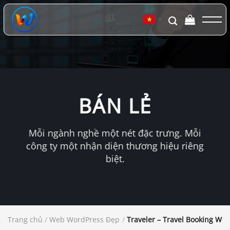
Chuyển
đến
▼
nội
dung
BÁN LẺ
Mỗi ngành nghề một nét đặc trưng. Mỗi
công ty một nhận diện thương hiệu riêng
biệt.
Trang chủ
/
Web WordPress Đẹp
/
Traveler – Travel Booking Wo