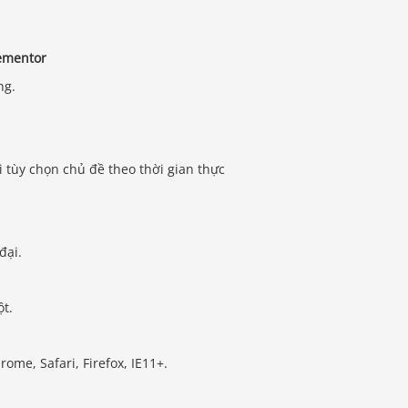
lementor
ng.
 tùy chọn chủ đề theo thời gian thực
đại.
t.
rome, Safari, Firefox, IE11+.