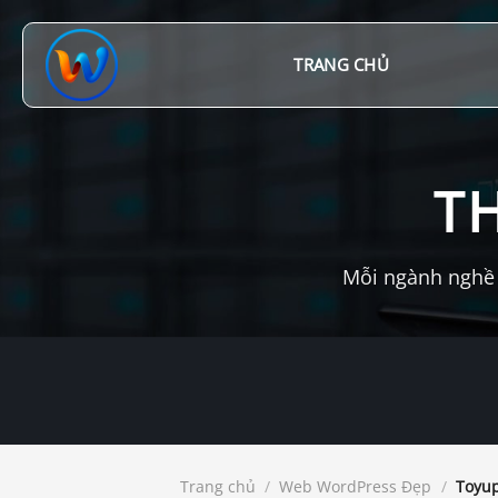
Chuyển
đến
nội
TRANG CHỦ
dung
T
Mỗi ngành nghề 
Trang chủ
/
Web WordPress Đẹp
/
Toyup