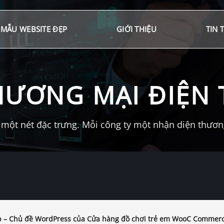
MẪU WEBSITE ĐẸP
GIỚI THIỆU
TIN 
HƯƠNG MẠI ĐIỆN 
một nét đặc trưng. Mỗi công ty một nhận diện thương 
 – Chủ đề WordPress của Cửa hàng đồ chơi trẻ em WooC Commer