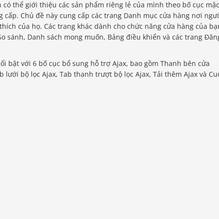
 có thể giới thiệu các sản phẩm riêng lẻ của mình theo bố cục mặ
g cấp. Chủ đề này cung cấp các trang Danh mục cửa hàng nơi ngư
hích của họ. Các trang khác dành cho chức năng cửa hàng của bạ
 So sánh, Danh sách mong muốn, Bảng điều khiển và các trang Đăn
i bật với 6 bố cục bổ sung hỗ trợ Ajax, bao gồm Thanh bên cửa
b lưới bộ lọc Ajax, Tab thanh trượt bộ lọc Ajax, Tải thêm Ajax và C