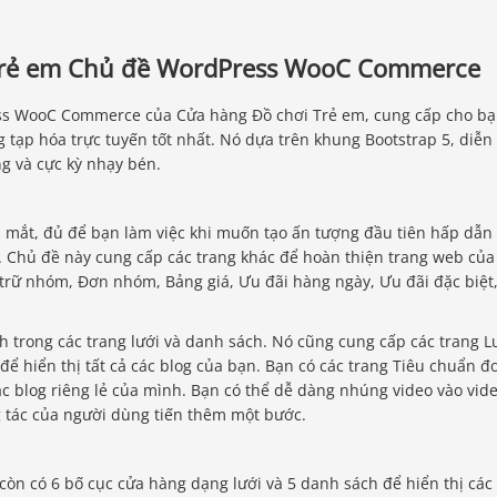
 trẻ em Chủ đề WordPress WooC Commerce
ess WooC Commerce của Cửa hàng Đồ chơi Trẻ em, cung cấp cho b
g tạp hóa trực tuyến tốt nhất. Nó dựa trên khung Bootstrap 5, diễn
ng và cực kỳ nhạy bén.
p mắt, đủ để bạn làm việc khi muốn tạo ấn tượng đầu tiên hấp dẫn
 Chủ đề này cung cấp các trang khác để hoàn thiện trang web của
 trữ nhóm, Đơn nhóm, Bảng giá, Ưu đãi hàng ngày, Ưu đãi đặc biệt
h trong các trang lưới và danh sách. Nó cũng cung cấp các trang L
 để hiển thị tất cả các blog của bạn. Bạn có các trang Tiêu chuẩn đ
ác blog riêng lẻ của mình. Bạn có thể dễ dàng nhúng video vào vid
 tác của người dùng tiến thêm một bước.
còn có 6 bố cục cửa hàng dạng lưới và 5 danh sách để hiển thị các