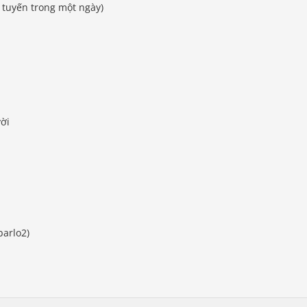
 tuyến trong một ngày)
ời
barlo2)