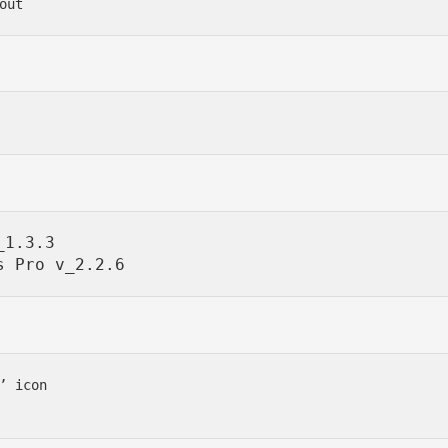
1.3.3

’ icon
