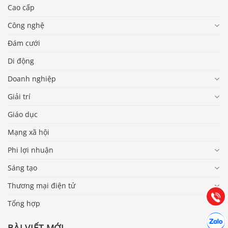
Cao cấp
Công nghệ
Đám cưới
Di động
Doanh nghiệp
Giải trí
Giáo dục
Mạng xã hội
Báo giá & Đặt hàng:
0903.976.769
Phi lợi nhuận
Sáng tạo
Hướng dẫn & Hỗ trợ:
(028) 22.166.144
Thương mại điện tử
Tư vấn
Gọi cho
Tổng hợp
Hợp tác
Chát cù
BÀI VIẾT MỚI