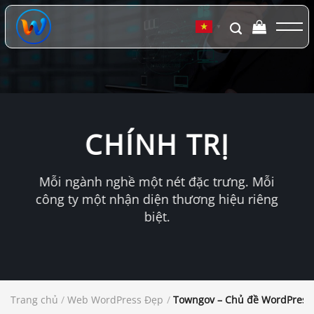
Chuyển
đến
▼
nội
dung
CHÍNH TRỊ
Mỗi ngành nghề một nét đặc trưng. Mỗi
công ty một nhận diện thương hiệu riêng
biệt.
Trang chủ
/
Web WordPress Đẹp
/
Towngov – Chủ đề WordPress