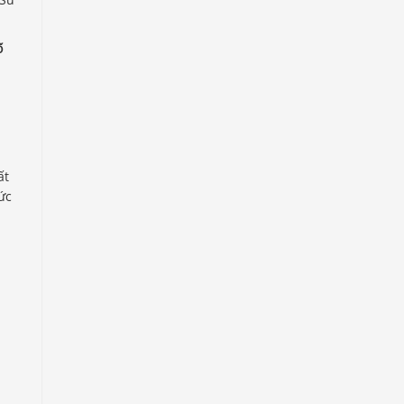
ố
ất
ức