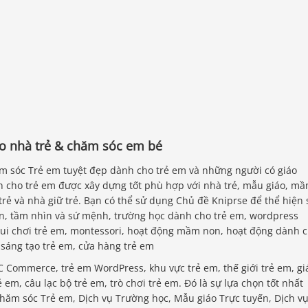
o nhà trẻ & chăm sóc em bé
m sóc Trẻ em tuyệt đẹp dành cho trẻ em và những người có giáo
 cho trẻ em được xây dựng tốt phù hợp với nhà trẻ, mẫu giáo, m
trẻ và nhà giữ trẻ. Bạn có thể sử dụng Chủ đề Kniprse để thể hiện 
n, tầm nhìn và sứ mệnh, trường học dành cho trẻ em, wordpress
 vui chơi trẻ em, montessori, hoạt động mầm non, hoạt động dành 
 sáng tạo trẻ em, cửa hàng trẻ em
Commerce, trẻ em WordPress, khu vực trẻ em, thế giới trẻ em, gi
 em, câu lạc bộ trẻ em, trò chơi trẻ em. Đó là sự lựa chọn tốt nhất
Chăm sóc Trẻ em, Dịch vụ Trường học, Mẫu giáo Trực tuyến, Dịch v