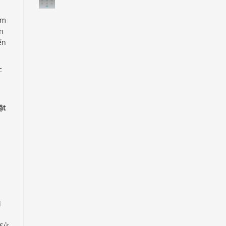
âm
ến
ến
c
ật
i
 Sử