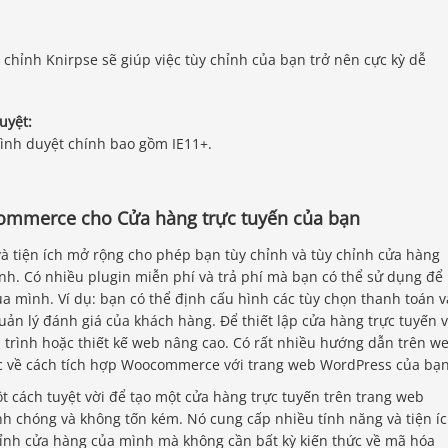
y chỉnh Knirpse sẽ giúp việc tùy chỉnh của bạn trở nên cực kỳ dễ
uyệt:
trình duyệt chính bao gồm IE11+.
mmerce cho Cửa hàng trực tuyến của bạn
 tiện ích mở rộng cho phép bạn tùy chỉnh và tùy chỉnh cửa hàng
h. Có nhiều plugin miễn phí và trả phí mà bạn có thể sử dụng để
a mình. Ví dụ: bạn có thể định cấu hình các tùy chọn thanh toán v
uản lý đánh giá của khách hàng. Để thiết lập cửa hàng trực tuyến v
trình hoặc thiết kế web nâng cao. Có rất nhiều hướng dẫn trên w
 về cách tích hợp Woocommerce với trang web WordPress của bạn
cách tuyệt vời để tạo một cửa hàng trực tuyến trên trang web
h chóng và không tốn kém. Nó cung cấp nhiều tính năng và tiện í
ỉnh cửa hàng của mình mà không cần bất kỳ kiến ​​thức về mã hóa