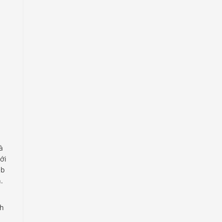
à
ới
eb
.
ch