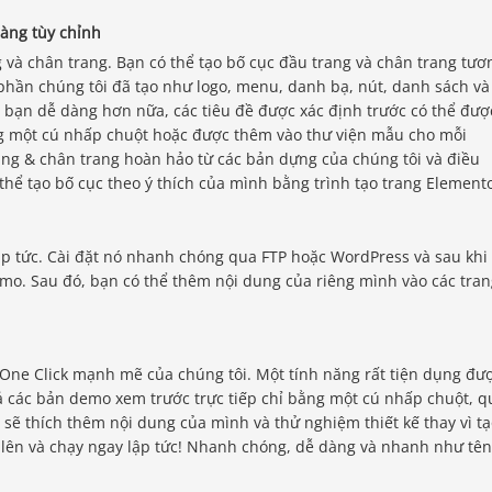
dàng tùy chỉnh
g và chân trang. Bạn có thể tạo bố cục đầu trang và chân trang tươ
phần chúng tôi đã tạo như logo, menu, danh bạ, nút, danh sách và
 bạn dễ dàng hơn nữa, các tiêu đề được xác định trước có thể đượ
g một cú nhấp chuột hoặc được thêm vào thư viện mẫu cho mỗi
ang & chân trang hoàn hảo từ các bản dựng của chúng tôi và điều
thể tạo bố cục theo ý thích của mình bằng trình tạo trang Elemento
ập tức. Cài đặt nó nhanh chóng qua FTP hoặc WordPress và sau khi
demo. Sau đó, bạn có thể thêm nội dung của riêng mình vào các tra
One Click mạnh mẽ của chúng tôi. Một tính năng rất tiện dụng đư
ả các bản demo xem trước trực tiếp chỉ bằng một cú nhấp chuột, q
 sẽ thích thêm nội dung của mình và thử nghiệm thiết kế thay vì t
 lên và chạy ngay lập tức! Nhanh chóng, dễ dàng và nhanh như tê