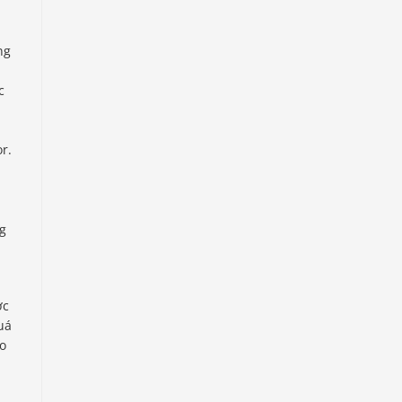
ng
c
r.
ng
ợc
uá
ạo
n