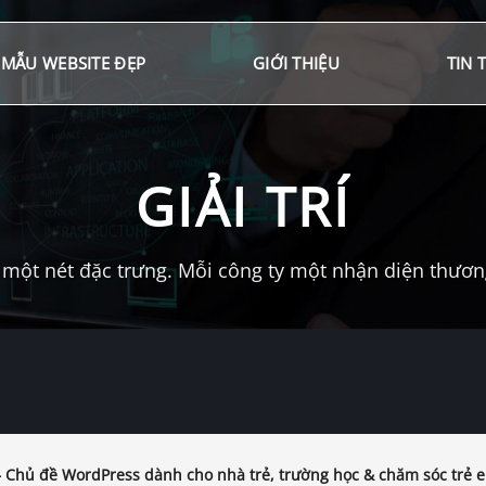
MẪU WEBSITE ĐẸP
GIỚI THIỆU
TIN 
GIẢI TRÍ
một nét đặc trưng. Mỗi công ty một nhận diện thương 
– Chủ đề WordPress dành cho nhà trẻ, trường học & chăm sóc trẻ 