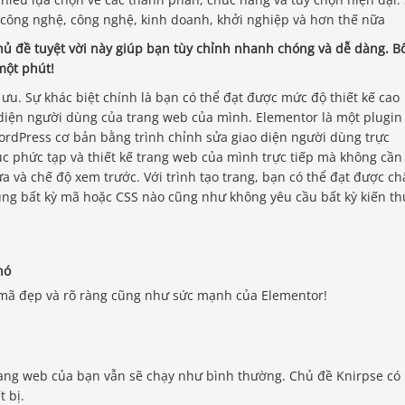
công nghệ, công nghệ, kinh doanh, khởi nghiệp và hơn thế nữa
ủ đề tuyệt vời này giúp bạn tùy chỉnh nhanh chóng và dễ dàng. B
một phút!
 ưu. Sự khác biệt chính là bạn có thể đạt được mức độ thiết kế cao
ao diện người dùng của trang web của mình. Elementor là một plugin
ordPress cơ bản bằng trình chỉnh sửa giao diện người dùng trực
ục phức tạp và thiết kế trang web của mình trực tiếp mà không cần
a và chế độ xem trước. Với trình tạo trang, bạn có thể đạt được ch
ng bất kỳ mã hoặc CSS nào cũng như không yêu cầu bất kỳ kiến ​​th
nó
mã đẹp và rõ ràng cũng như sức mạnh của Elementor!
rang web của bạn vẫn sẽ chạy như bình thường. Chủ đề Knirpse có
t bị.