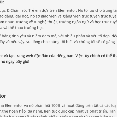
ữa.
dục & Chăm sóc Trẻ em dựa trên Elementor. Nó tối ưu cho trung t
o đẳng, đại học, hồ sơ giáo viên và giảng viên trực tuyến trực tuy
âm nhạc, trường vẽ & nghệ thuật, trường ngôn ngữ và học trực tuy
a và thể thao trường học.
ế bằng tình yêu và niềm đam mê, với nhiều phần và yếu tố đẹp, độ
ây và nếu vậy, vui lòng cho chúng tôi biết và chúng tôi sẽ cố gắng
 và tạo trang web độc đáo của riêng bạn. Việc tùy chỉnh có thể th
 nó ngay bây giờ!
tor
thả Elementor và nó phản hồi 100% và hoạt động trên tất cả các loạ
g nghệ hoàn hảo, đa năng, liên tục được cập nhật và phát triển. Tận
hiều lựa chọn về các thành phần, chức năng và tùy chọn hiện đại.