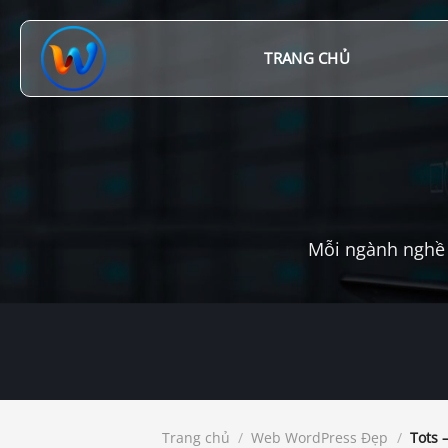
Chuyển
đến
nội
TRANG CHỦ
dung
Mỗi ngành nghề 
Trang chủ
/
Web WordPress Đẹp
/
Tots 