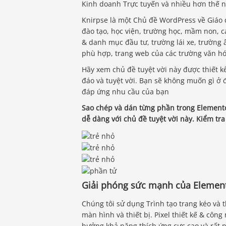
Kinh doanh Trực tuyến và nhiều hơn thế n
Knirpse là một Chủ đề WordPress về Giáo 
đào tạo, học viện, trường học, mầm non, ca
& danh mục đầu tư, trường lái xe, trường 
phù hợp, trang web của các trường văn hó
Hãy xem chủ đề tuyệt vời này được thiết k
đáo và tuyệt vời. Bạn sẽ không muốn gì ở đ
đáp ứng nhu cầu của bạn
Sao chép và dán từng phần trong Elementor
dễ dàng với chủ đề tuyệt vời này. Kiểm tra
Giải phóng sức mạnh của Elemen
Chúng tôi sử dụng Trình tạo trang kéo và 
màn hình và thiết bị. Pixel thiết kế & côn
hưởng khả năng thích ứng cực cao và rất n