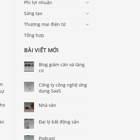
Phi lợi nhuận
Sáng tạo
Thương mại điện tử
Tổng hợp
BÀI VIẾT MỚI
Blog giảm cân và tăng
cơ
ầm
Công ty công nghệ ứng
dụng SaaS
sự
cho
Nhà văn
Đại lý bất động sản
áo
ụ
Podcast