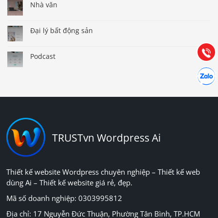
0903.976.769
Nhà văn
Đại lý bất động sản
Hướng dẫn & Hỗ trợ:
(028) 22.166.144
Tư vấn
Gọi cho
Podcast
Hợp tác
Chát cù
TRUSTvn Wordpress Ai
Thiết kế website Wordpress chuyên nghiệp – Thiết kế web
dùng Ai – Thiết kế website giá rẻ, đẹp.
Mã số doanh nghiệp: 0303995812
Địa chỉ: 17 Nguyễn Đức Thuận, Phường Tân Bình, TP.HCM