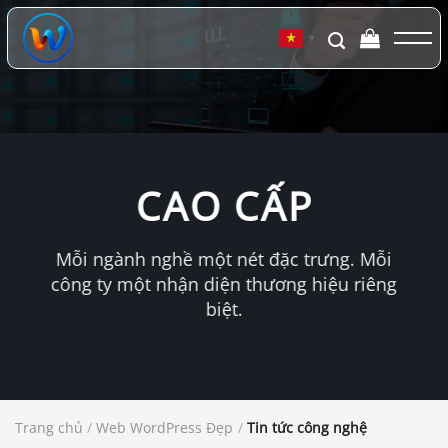
Chuyển
đến
▼
nội
dung
CAO CẤP
Mỗi ngành nghề một nét đặc trưng. Mỗi
công ty một nhận diện thương hiệu riêng
biệt.
Trang chủ
/
Web WordPress Đẹp
/
Tin tức công nghệ