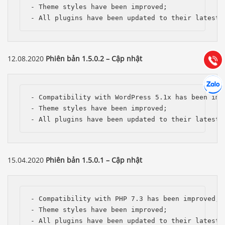
- Theme styles have been improved;

0903.976.769
- All plugins have been updated to their latest 
Hướng dẫn & Hỗ trợ:
(028) 22.166.144
Tư vấn
12.08.2020
Phiên bản 1.5.0.2 – Cập nhật
Gọi cho
Hợp tác
Chát cù
- Compatibility with WordPress 5.1x has been impr
- Theme styles have been improved;

- All plugins have been updated to their latest 
15.04.2020
Phiên bản 1.5.0.1 – Cập nhật
- Compatibility with PHP 7.3 has been improved;

- Theme styles have been improved;

- All plugins have been updated to their latest 