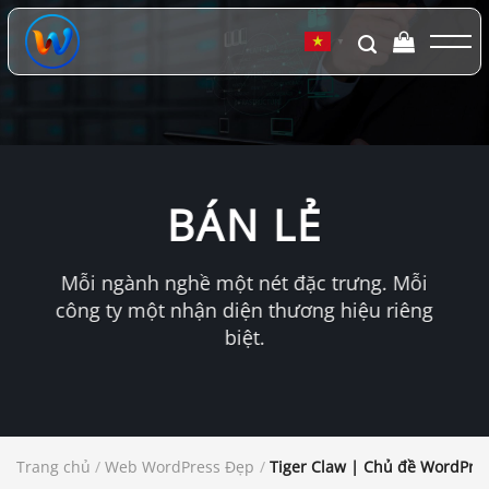
Chuyển
đến
▼
nội
dung
BÁN LẺ
Mỗi ngành nghề một nét đặc trưng. Mỗi
công ty một nhận diện thương hiệu riêng
biệt.
Trang chủ
/
Web WordPress Đẹp
/
Tiger Claw | Chủ đề WordPres