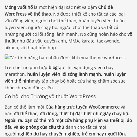
Móng vuốt hổ
là một hiện đại sắc nét và đậm
Chủ đề
WordPress về thể thao
. Nó được thiết kế cho tất cả các loại
vận động viên, người chơi thể thao, huấn luyện viên, huấn
luyện viên, người chạy bộ, người chơi thể thao và tất cả
những người có lối sống lành mạnh. Nó cũng hoàn hảo cho
võ
thuật
như đấu vật, quyền anh, MMA, karate, taekwondo,
aikodo, võ thuật hỗn hợp.
Trên hết nó phù hợp
blog
tạp chí, vận động viên chạy
marathon,
huấn luyện viên lối sống lành mạnh, huấn luyện
viên thể hình
máy tập chạy bộ hoặc cửa hàng chăm sóc sức
khỏe cho vận động viên.
Cơ hội cho Trường võ thuật WordPress
Bạn có thể làm một
Cửa hàng trực tuyến WooCommerce
và
bán
đồ thể thao, đồ dùng, thiết bị đặc biệt như giày chạy bộ.
Ngoài ra, bạn có thể mở một cửa hàng phụ kiện và thiết bị, áo
đấu và áo phông của cầu thủ
dành cho tất cả mọi
người:
nghiệp dư hay chuyên nghiệp, trẻ em hay người lớn,