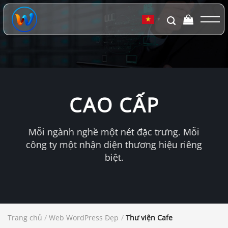
Chuyển
đến
▼
nội
dung
CAO CẤP
Mỗi ngành nghề một nét đặc trưng. Mỗi
công ty một nhận diện thương hiệu riêng
biệt.
Trang chủ
/
Web WordPress Đẹp
/
Thư viện Cafe