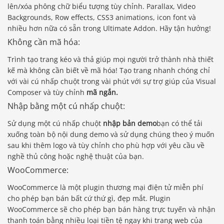
lên/xóa phông chữ biểu tượng tùy chỉnh. Parallax, Video
Backgrounds, Row effects, CSS3 animations, icon font và
nhiều hơn nữa có sẵn trong Ultimate Addon. Hãy tận hưởng!
Không cần mã hóa:
Trình tạo trang kéo và thả giúp mọi người trở thành nhà thiết
kế mà không cần biết về mã hóa! Tạo trang nhanh chóng chỉ
với vài cú nhấp chuột trong vài phút với sự trợ giúp của Visual
Composer và tùy chỉnh
mã ngắn.
Nhập bằng một cú nhấp chuột:
Sử dụng một cú nhấp chuột
nhập bản demo
bạn có thể tải
xuống toàn bộ nội dung demo và sử dụng chúng theo ý muốn
sau khi thêm logo và tùy chỉnh cho phù hợp với yêu cầu về
nghề thủ công hoặc nghệ thuật của bạn.
WooCommerce:
WooCommerce là một plugin thương mại điện tử miễn phí
cho phép bạn bán bất cứ thứ gì, đẹp mắt. Plugin
WooCommerce sẽ cho phép bạn bán hàng trực tuyến và nhận
thanh toán bằng nhiều loại tiền tệ ngay khi trang web của