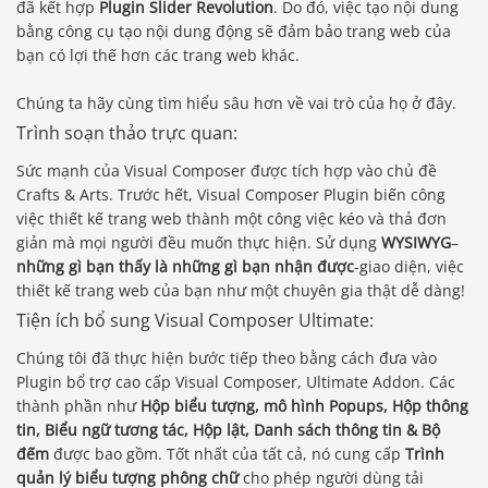
đã kết hợp
Plugin Slider Revolution
. Do đó, việc tạo nội dung
bằng công cụ tạo nội dung động sẽ đảm bảo trang web của
bạn có lợi thế hơn các trang web khác.
Chúng ta hãy cùng tìm hiểu sâu hơn về vai trò của họ ở đây.
Trình soạn thảo trực quan:
Sức mạnh của Visual Composer được tích hợp vào chủ đề
Crafts & Arts. Trước hết, Visual Composer Plugin biến công
việc thiết kế trang web thành một công việc kéo và thả đơn
giản mà mọi người đều muốn thực hiện. Sử dụng
WYSIWYG
–
những gì bạn thấy là những gì bạn nhận được
-giao diện, việc
thiết kế trang web của bạn như một chuyên gia thật dễ dàng!
Tiện ích bổ sung Visual Composer Ultimate:
Chúng tôi đã thực hiện bước tiếp theo bằng cách đưa vào
Plugin bổ trợ cao cấp Visual Composer, Ultimate Addon. Các
thành phần như
Hộp biểu tượng, mô hình Popups, Hộp thông
tin, Biểu ngữ tương tác, Hộp lật, Danh sách thông tin & Bộ
đếm
được bao gồm. Tốt nhất của tất cả, nó cung cấp
Trình
quản lý biểu tượng phông chữ
cho phép người dùng tải