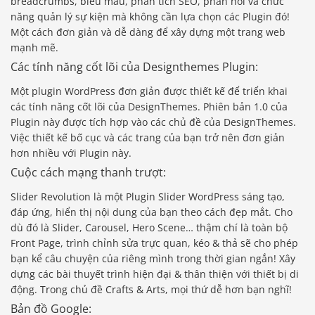
breadcrumbs, biểu mẫu, phân tích SEO, phản hồi và chức
năng quản lý sự kiện mà không cần lựa chọn các Plugin đó!
Một cách đơn giản và dễ dàng để xây dựng một trang web
mạnh mẽ.
Các tính năng cốt lõi của Designthemes Plugin:
Một plugin WordPress đơn giản được thiết kế để triển khai
các tính năng cốt lõi của DesignThemes. Phiên bản 1.0 của
Plugin này được tích hợp vào các chủ đề của DesignThemes.
Việc thiết kế bố cục và các trang của bạn trở nên đơn giản
hơn nhiều với Plugin này.
Cuộc cách mạng thanh trượt:
Slider Revolution là một Plugin Slider WordPress sáng tạo,
đáp ứng, hiển thị nội dung của bạn theo cách đẹp mắt. Cho
dù đó là Slider, Carousel, Hero Scene… thậm chí là toàn bộ
Front Page, trình chỉnh sửa trực quan, kéo & thả sẽ cho phép
bạn kể câu chuyện của riêng mình trong thời gian ngắn! Xây
dựng các bài thuyết trình hiện đại & thân thiện với thiết bị di
động. Trong chủ đề Crafts & Arts, mọi thứ dễ hơn bạn nghĩ!
Bản đồ Google: