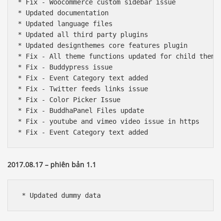
* Fix - Woocommerce custom sidebar issue

* Updated documentation

* Updated language files

* Updated all third party plugins

* Updated designthemes core features plugin

* Fix - All theme functions updated for child theme 
* Fix - Buddypress issue

* Fix - Event Category text added

* Fix - Twitter feeds links issue

* Fix - Color Picker Issue

* Fix - BuddhaPanel Files update

* Fix - youtube and vimeo video issue in https

* Fix - Event Category text added
2017.08.17 – phiên bản 1.1
 * Updated dummy data