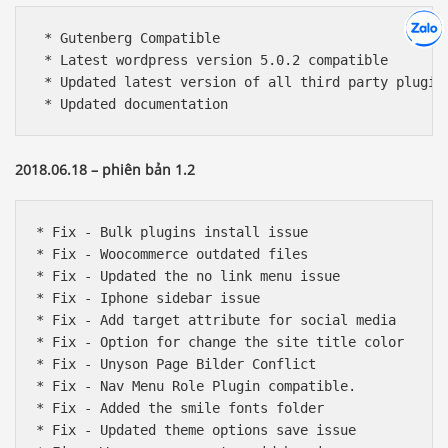
Hợp tác
Chát cù
 * Gutenberg Compatible

 * Latest wordpress version 5.0.2 compatible

 * Updated latest version of all third party plugins
 * Updated documentation
2018.06.18 – phiên bản 1.2
* Fix - Bulk plugins install issue

* Fix - Woocommerce outdated files

* Fix - Updated the no link menu issue

* Fix - Iphone sidebar issue

* Fix - Add target attribute for social media

* Fix - Option for change the site title color

* Fix - Unyson Page Bilder Conflict

* Fix - Nav Menu Role Plugin compatible.

* Fix - Added the smile fonts folder

* Fix - Updated theme options save issue
