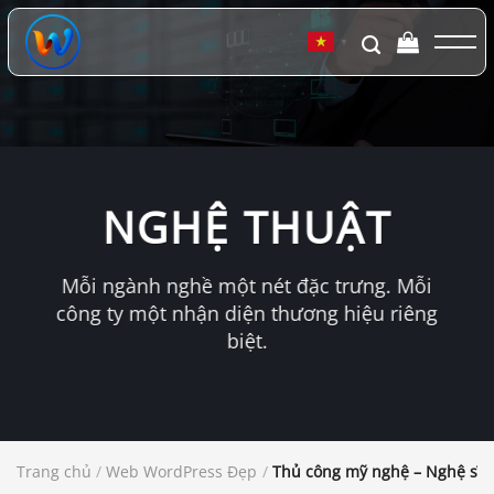
Chuyển
đến
▼
nội
dung
NGHỆ THUẬT
Mỗi ngành nghề một nét đặc trưng. Mỗi
công ty một nhận diện thương hiệu riêng
biệt.
Trang chủ
/
Web WordPress Đẹp
/
Thủ công mỹ nghệ – Nghệ sĩ 