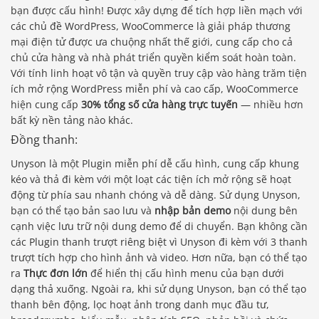
bạn được cấu hình! Được xây dựng để tích hợp liền mạch với
các chủ đề WordPress, WooCommerce là giải pháp thương
mại điện tử được ưa chuộng nhất thế giới, cung cấp cho cả
chủ cửa hàng và nhà phát triển quyền kiểm soát hoàn toàn.
Với tính linh hoạt vô tận và quyền truy cập vào hàng trăm tiện
ích mở rộng WordPress miễn phí và cao cấp, WooCommerce
hiện cung cấp
30% tổng số cửa hàng trực tuyến
— nhiều hơn
bất kỳ nền tảng nào khác.
Đồng thanh:
Unyson là một Plugin miễn phí dễ cấu hình, cung cấp khung
kéo và thả đi kèm với một loạt các tiện ích mở rộng sẽ hoạt
động từ phía sau nhanh chóng và dễ dàng. Sử dụng Unyson,
bạn có thể tạo bản sao lưu và
nhập bản demo
nội dung bên
cạnh việc lưu trữ nội dung demo để di chuyển. Bạn không cần
các Plugin thanh trượt riêng biệt vì Unyson đi kèm với 3 thanh
trượt tích hợp cho hình ảnh và video. Hơn nữa, bạn có thể tạo
ra
Thực đơn lớn
để hiển thị cấu hình menu của bạn dưới
dạng thả xuống. Ngoài ra, khi sử dụng Unyson, bạn có thể tạo
thanh bên động, lọc hoạt ảnh trong danh mục đầu tư,