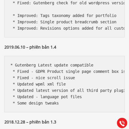
 * Fixed: Gutenberg check for old wordpress version

 * Improved: Tags taxonomy added for portfolio

 * Improved: Single product breadcrumb section

 * Improved: Revisions options added for all custom
2019.06.10 – phiên bản 1.4
* Gutenberg Latest update compatible

 * Fixed - GDPR Product single page comment box issu
 * Fixed - nice scroll issue

 * Updated wpml xml file

Báo giá & Đặt hàng:
 * Updated latest version of all third party plugins
0903.976.769
 * Updated - language pot files

 * Some design tweaks
Hướng dẫn & Hỗ trợ:
(028) 22.166.144
Tư vấn
2018.12.28 – phiên bản 1.3
Gọi cho