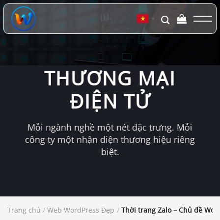
Chuyển
đến
▼
nội
dung
THƯƠNG MẠI
ĐIỆN TỬ
Mỗi ngành nghề một nét đặc trưng. Mỗi
công ty một nhận diện thương hiệu riêng
biệt.
Trang chủ
/
Web WordPress Đẹp
/
Thời trang Zalo – Chủ đề Wo