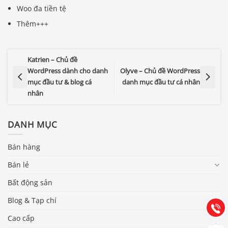
Woo đa tiền tệ
Thêm+++
Katrien – Chủ đề
WordPress dành cho danh
Olyve – Chủ đề WordPress
mục đầu tư & blog cá
danh mục đầu tư cá nhân
nhân
DANH MỤC
Báo giá & Đặt hàng:
Bán hàng
0903.976.769
Bán lẻ
Bất động sản
Hướng dẫn & Hỗ trợ:
(028) 22.166.144
Blog & Tạp chí
Tư vấn
Gọi cho
Cao cấp
Hợp tác