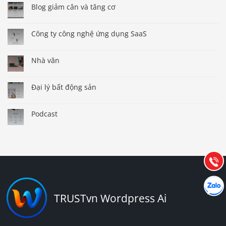
Blog giảm cân và tăng cơ
Công ty công nghệ ứng dụng SaaS
Nhà văn
Đại lý bất động sản
Báo giá & Đặt hàng:
0903.976.769
Podcast
Hướng dẫn & Hỗ trợ:
(028) 22.166.144
Tư vấn
Gọi cho
Hợp tác
Chát cù
TRUSTvn Wordpress Ai