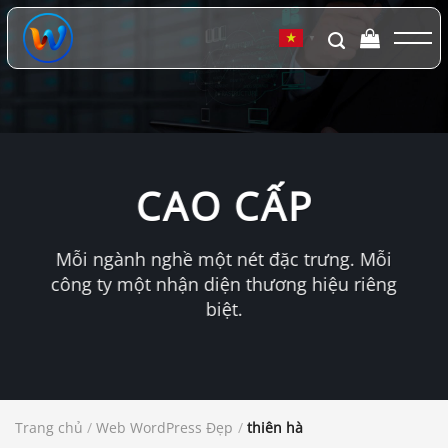
Chuyển
đến
▼
nội
dung
CAO CẤP
Mỗi ngành nghề một nét đặc trưng. Mỗi
công ty một nhận diện thương hiệu riêng
biệt.
Trang chủ
/
Web WordPress Đẹp
/
thiên hà