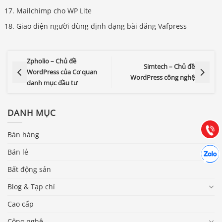
Mailchimp cho WP Lite
Giao diện người dùng định dạng bài đăng Vafpress
Zpholio – Chủ đề
Simtech – Chủ đề
Báo giá & Đặt hàng:
WordPress của Cơ quan
WordPress công nghệ
0903.976.769
danh mục đầu tư
Hướng dẫn & Hỗ trợ:
DANH MỤC
(028) 22.166.144
Tư vấn
Gọi cho
Bán hàng
Hợp tác
Bán lẻ
Chát cù
Bất động sản
Blog & Tạp chí
Cao cấp
Công nghệ