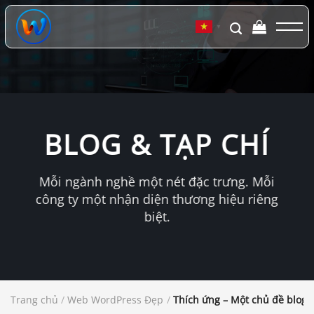
Chuyển
đến
▼
nội
dung
BLOG & TẠP CHÍ
Mỗi ngành nghề một nét đặc trưng. Mỗi
công ty một nhận diện thương hiệu riêng
biệt.
Trang chủ
/
Web WordPress Đẹp
/
Thích ứng – Một chủ đề blog