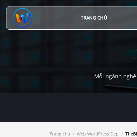
Chuyển
đến
nội
TRANG CHỦ
dung
Mỗi ngành nghề 
Trang chủ
/
Web WordPress Đẹp
/
TheBl