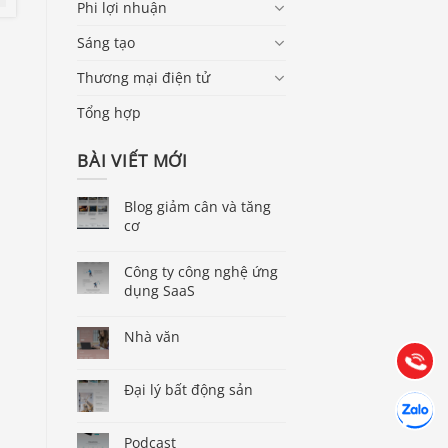
Phi lợi nhuận
Sáng tạo
Thương mại điện tử
Tổng hợp
BÀI VIẾT MỚI
Blog giảm cân và tăng
cơ
Báo giá & Đặt hàng:
0903.976.769
Công ty công nghệ ứng
dụng SaaS
Hướng dẫn & Hỗ trợ:
Nhà văn
(028) 22.166.144
Tư vấn
Gọi cho 
Đại lý bất động sản
Hợp tác
Chát cùn
Podcast