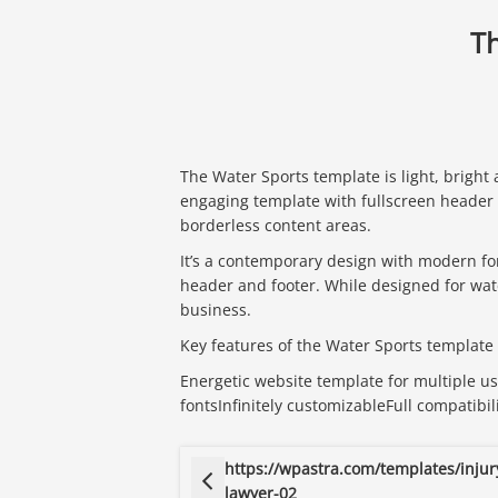
Th
The Water Sports template is light, bright a
engaging template with fullscreen header
borderless content areas.
It’s a contemporary design with modern fon
header and footer. While designed for wate
business.
Key features of the Water Sports template
Energetic website template for multiple u
fontsInfinitely customizableFull compatibil
https://wpastra.com/templates/injur
lawyer-02