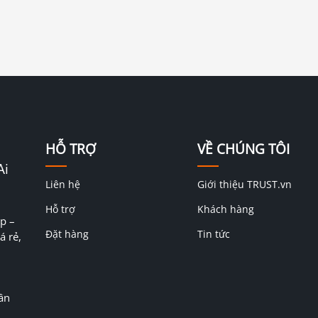
HỖ TRỢ
VỀ CHÚNG TÔI
Ai
Liên hệ
Giới thiệu TRUST.vn
Hỗ trợ
Khách hàng
p –
Đặt hàng
Tin tức
á rẻ,
ân