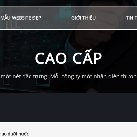
MẪU WEBSITE ĐẸP
GIỚI THIỆU
TIN 
CAO CẤP
một nét đặc trưng. Mỗi công ty một nhận diện thương 
hao dưới nước