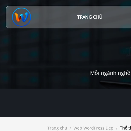
Chuyển
đến
nội
TRANG CHỦ
dung
Mỗi ngành nghề 
Trang chủ
/
Web WordPress Đẹp
/
Thể t